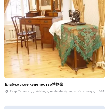
Елабужское купечество博物馆
Resp. Tatarstan, g. Yelabuga, Yelabuzhskiy r-n., ul. Kazanskaya, d. 89A