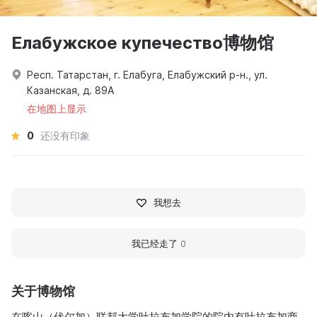
Елабужское купечество博物馆
Респ. Татарстан, г. Елабуга, Елабужский р-н., ул.
Казанская, д. 89А
在地图上显示
0
还没有印象
我想去
我已经走了
0
关于博物馆
在喀山（伏尔加）联邦大学叶拉布加学院的院内有叶拉布加商