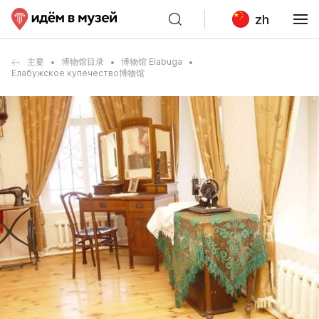
zh
主要
博物馆目录
博物馆 Elabuga
Елабужское купечество博物馆