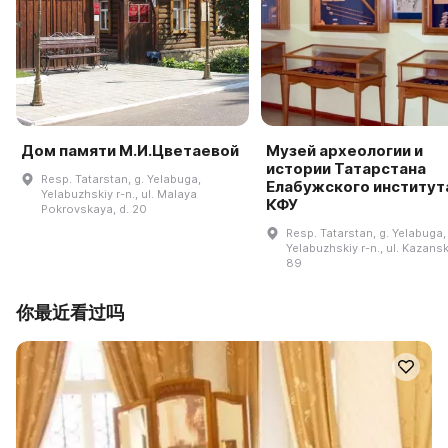
Дом памяти М.И.Цветаевой
Музей археологии и
истории Татарстана
Resp. Tatarstan, g. Yelabuga,
Елабужского институт
Yelabuzhskiy r-n., ul. Malaya
КФУ
Pokrovskaya, d. 20
Resp. Tatarstan, g. Yelabuga,
Yelabuzhskiy r-n., ul. Kazansk
89
你最近看过吗