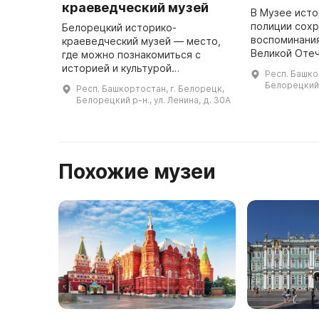
краеведческий музей
В Музее ист
полиции сох
Белорецкий историко-
воспоминани
краеведческий музей — место,
Великой Оте
где можно познакомиться с
записи И. Н. 
историей и культурой
Респ. Башко
Булатова, В. 
Белорецкого района. В 1969 году
Белорецкий р
Респ. Башкортостан, г. Белорецк,
Зеркина, Н. К.
был открыт общественный
Белорецкий р-н., ул. Ленина, д. 30А
Жукова, М. ...
музей, который с 1995 по 2006
год являлся филиал ...
Похожие музеи