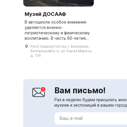
Музей ДОСААФ
В автошколе особое внимание
уделяется военно-
патриотическому и физическому
воспитанию. В честь 60-летия
Победы в Великой
Респ. Башкортостан, г. Белорецк,
Отечественной войне 1941–1945
Белорецкий р-н., ул. Карла Маркса,
гг. на ее территории расположен
д. 136
мемориал боевой и...
Вам письмо!
Раз в неделю будем присылать анон
музеев и экспозиций в вашем город