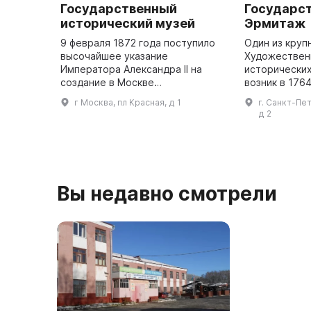
Государственный
Государс
исторический музей
Эрмитаж
9 февраля 1872 года поступило
Один из круп
высочайшее указание
Художественн
Императора Александра II на
исторических
создание в Москве
возник в 1764
Исторического музея имени
императрицы Е
г Москва, пл Красная, д 1
г. Санкт-Пе
Цесаревича Александра
частное собр
д 2
Александровича. Эта дата
открыт для п
является днем основания одного
году на Д
...
Вы недавно смотрели