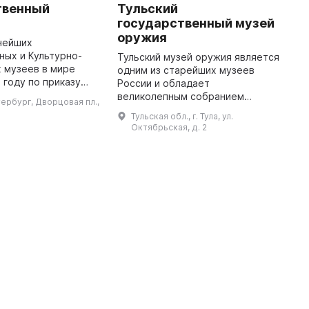
твенный
Тульский
М
государственный музей
М
оружия
в
нейших
Р
ых и Культурно-
Тульский музей оружия является
О
 музеев в мире
одним из старейших музеев
м
 году по приказу
России и обладает
к
катерины II, как
великолепным собранием
тербург, Дворцовая пл.,
и
ание. Музей был
огнестрельного и холодного
Тульская обл., г. Тула, ул.
о
осещения в 1852
оружия отечественного и
Октябрьская, д. 2
во ...
зарубежного производства. Он
позволяет проследить э ...