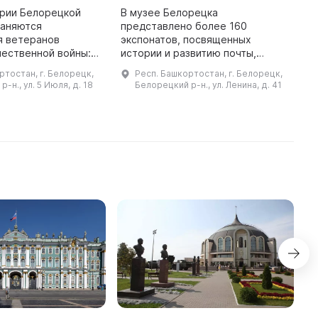
L
ории Белорецкой
В музее Белорецка
раняются
представлено более 160
B
я ветеранов
экспонатов, посвященных
M
чественной войны:
истории и развитию почты,
l
Жерякова, А. Г.
электросвязи и людей, внесших
of
ртостан, г. Белорецк,
Респ. Башкортостан, г. Белорецк,
И. Соловьева, П. П.
значительный вклад в
p
-н., ул. 5 Июля, д. 18
Белорецкий р-н., ул. Ленина, д. 41
 Рукера, А. В.
деятельность местного
предприятия связи. Особенно
интересн ...