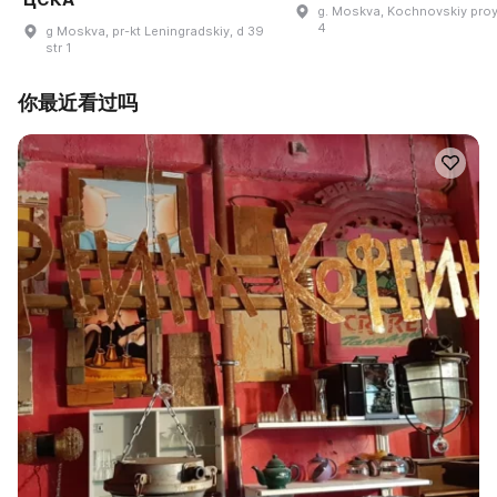
g. Moskva, Kochnovskiy proye
4
g Moskva, pr-kt Leningradskiy, d 39
str 1
你最近看过吗