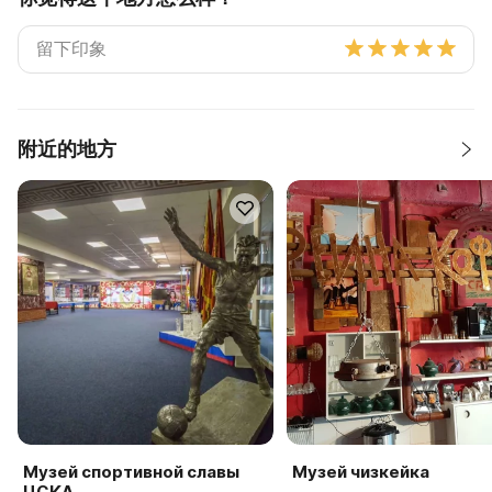
附近的地方
Музей спортивной славы
Музей чизкейка
ЦСКА