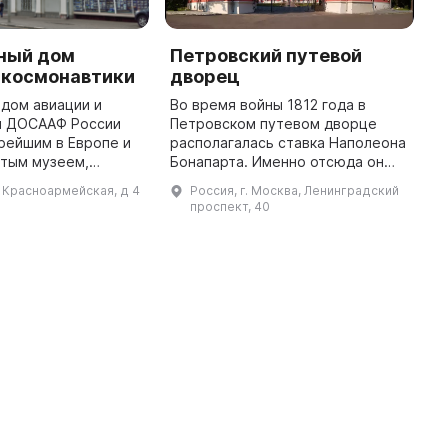
ный дом
Петровский путевой
C
 космонавтики
дворец
a
дом авиации и
Во время войны 1812 года в
C
и ДОСААФ России
Петровском путевом дворце
C
рейшим в Европе и
располагалась ставка Наполеона
t
ытым музеем,
Бонапарта. Именно отсюда он
a
 1927 году. Здесь
наблюдал, как горит не
y
л Красноармейская, д 4
Россия, г. Москва, Ленинградский
ть экспонаты самых
покорившийся ему город.
d
проспект, 40
начиная от далекого
Дворец, разоренный после
отступления Напо ...