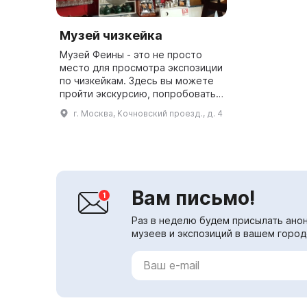
Музей чизкейка
Музей Феины - это не просто
место для просмотра экспозиции
по чизкейкам. Здесь вы можете
пройти экскурсию, попробовать
различные десерты, кофе и
г. Москва, Кочновский проезд., д. 4
черемуху, приобрести сувениры
с авторским дизайном и по...
Вам письмо!
Раз в неделю будем присылать анон
музеев и экспозиций в вашем город