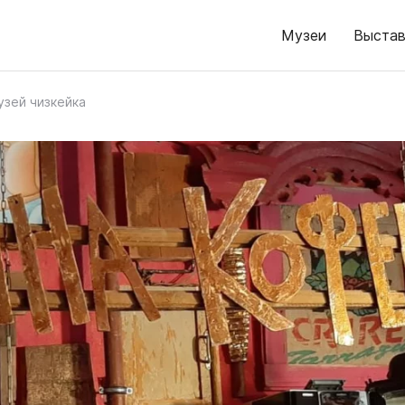
Музеи
Выстав
узей чизкейка