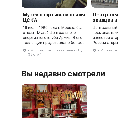
Музей спортивной славы
Централь
ЦСКА
авиации и
16 июля 1980 года в Москве был
Центральный 
открыт Музей Центрального
космонавтик
спортивного клуба Армии. В его
является ста
коллекции представлено более
России откр
2500 уникальных экспонатов,
основанным в
г Москва, пр-кт Ленинградский, д
г Москва, у
многие из которых не имеют
можно увиде
39 стр 1
аналогов не только в России, ...
разных лет, 
1 ...
Вы недавно смотрели