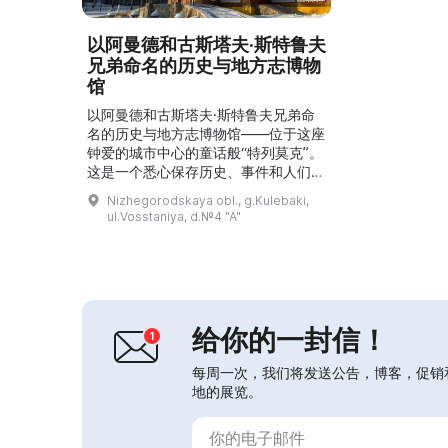
以阿曼德和古斯塔夫·斯特鲁夫
兄弟命名的历史与地方志博物
馆
以阿曼德和古斯塔夫·斯特鲁夫兄弟命
名的历史与地方志博物馆——位于这座
钟爱的城市中心的童话般“特列莫克”。
这是一个悉心保存历史、事件和人们记
忆的地方，在这里记忆、面孔、过去的
Nizhegorodskaya obl., g.Kulebaki,
秘密与阴影复苏。 这座建筑以其独特
ul.Vosstaniya, d.№4 "A"
的建筑风格著称，已有一百多年的历
史。...
给你的一封信！
每周一次，我们将发送公告，博客，促销
地的展览。