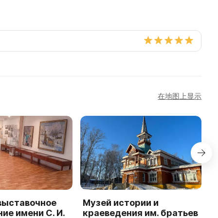
在地图上显示
выставочное
Музей истории и
Н
ие имени С. И.
краеведения им. братьев
к