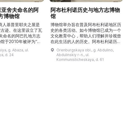
德里亚舍夫命名的阿
阿布杜利诺历史与地方志博物
方博物馆
馆
1
的商人基普里耶夫之屋是
博物馆举办旨在普及阿布杜利诺地区历
实古迹。在这里设立了瓦
史的各类活动。如今博物馆已成为一个
舍夫命名的阿巴扎地方志
文化教育中心，帮助人们理解并珍视曾
馆于2010年被评为“哈
在此生活的人的历史。阿布杜利诺历史
市级博物馆”。博物馆
与地方志博物馆于1966年在当地知名
ya, g. Abaza, ul.
Orenburgskaya obl., g. Abdulino,
及哈卡斯地区自公元前4
人士的倡议下创建。最初位于共产党街
a, d. 24
Abdulinskiy r-n., ul.
为主题，展出有箭头、刀
274号商人沃罗比约夫住宅附属建筑
Kommunisticheskaya, d. 61
质胸针、石磨等。庄园被
内。现址为共产党街61号。馆内常设
绕，院内有宽敞的谷仓和
展览包括“农民小屋”、“阿布杜利诺的
耶夫之屋是了解阿巴扎历
商人”、“战斗荣耀厅”和“阿布杜利诺：
史并度过难忘时光的绝佳场所。 ...
20世纪”。博物馆定期举办旨在推广阿
布杜利诺地区历史 ...