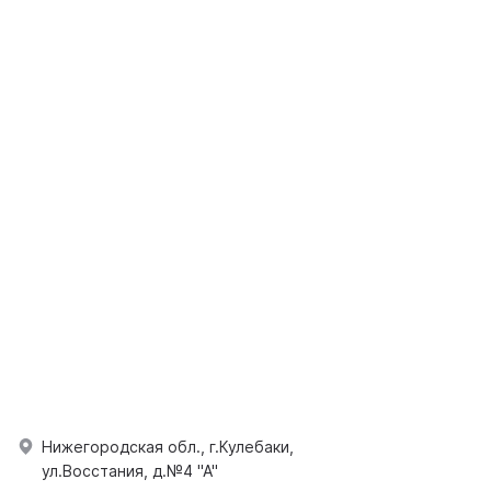
Нижегородская обл., г.Кулебаки,
ул.Восстания, д.№4 "А"