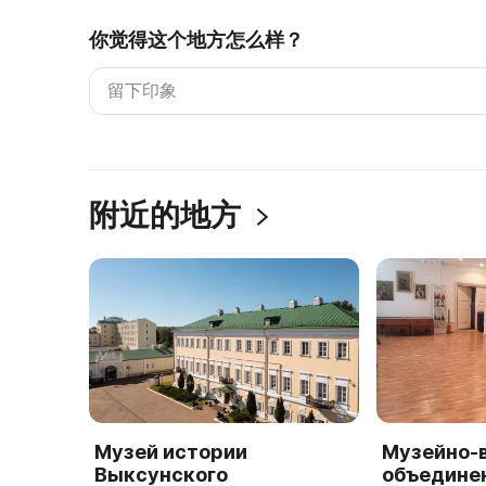
你觉得这个地方怎么样？
附近的地方
Музей истории
Музейно-
Выксунского
объединен