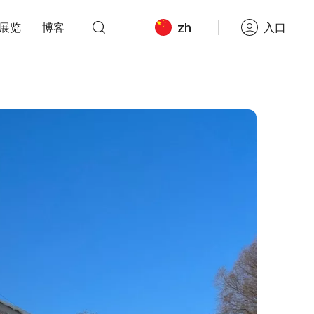
zh
展览
博客
入口