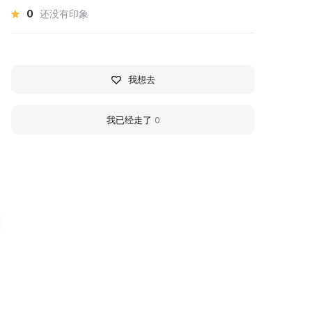
0
还没有印象
我想去
我已经走了
0
авашинский историко-
Museum of History a
раеведческий музей
Local Lore named aft