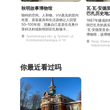
秋明故事博物馆
瓦·瓦·安
巴扎历史地
独特的空间。人和物。\r\n真实的室内
布置、原装家具和生活器物让人回望
1887年建成
50–100年前，想象自己是居住在奥什
阿巴扎市的真
库科沃村或秋明郊区扎秋缅卡
·瓦·安德里亚
（Затюменка）的一座小木屋的居
博物馆，该博物
Tyumenskaya obl., g. Tyumenʹ, ul.
民。\r\n\r\n博物馆的展览再现了我曾
卡斯共和国最佳
Kommunisticheskaya, d. 10
Resp. Khakasi
祖母安娜·科尔尼洛夫娜·奥什库科娃
的陈列以城市
Naberezhnay
（Анна Корниловна Ошкукова）一
–3世纪的历史
家的日常生活场景——她是一位“世代
具、青铜与银
为农”的农妇，其祖先在16世纪末是最
坚固的砖墙环
早从北德维纳（Северна ...
马厩。基普里
你最近看过吗