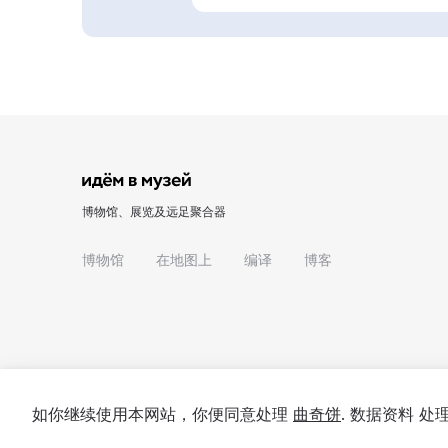
博物馆、展览及远足聚合器
博物馆
在地图上
编译
博客
如你继续使用本网站，你便同意处理
曲奇饼
. 数据资料 
© 2022 - 2026 "我们去博物馆吧"
关于项目
私隐