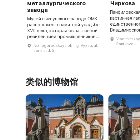
металлургического
Чиркова
завода
Панфиловская
картинная га
Музей выксунского завода ОМК
единственно
расположен в памятной усадьбе
Владимирской
XVIII века, которая была главной
постоянной 
резиденцией промышленников
Vladimirskaya
увидеть рабо
Баташевых. Здание имеет
Panfilovo, ul
Nizhegorodskaya obl., g. Vyksa, ul.
художников. 
историческое значение, а также
Lenina, d. 5
является историко-культурн ...
类似的博物馆