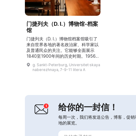
门捷列夫（D. I.）博物馆-档案
馆
门捷列夫（D. I.）博物馆档案馆吸引了
来自世界各地的著名政治家、科学家以
及普通民众的关注。它能够全面展示
1840至1900年间的历史时期。1956
年博物馆向公众开放，20世纪50至60
g. Sankt-Peterburg, Universitet·skaya
年代出版了大量档案资料和该科学家的
naberezhnaya, 7-9-11 litera A
传记。1980年代建筑进行了重建和扩
建。从那时起，博物馆定期更新展览，
向参观者介绍门捷列夫及其学术成果。
每年有超过1.5万名参观者来到博物
馆。...
给你的一封信！
每周一次，我们将发送公告，博客，促销
地的展览。