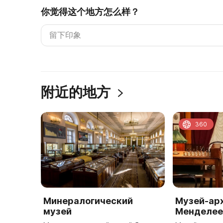
你觉得这个地方怎么样？
附近的地方
360
Минералогический
Музей-арх
музей
Менделее