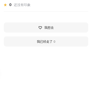
0
还没有印象
我想去
我已经走了
0
ербарий Санкт-
Петрографический
етербургского
музей Санкт-
осударственного
Петербургского