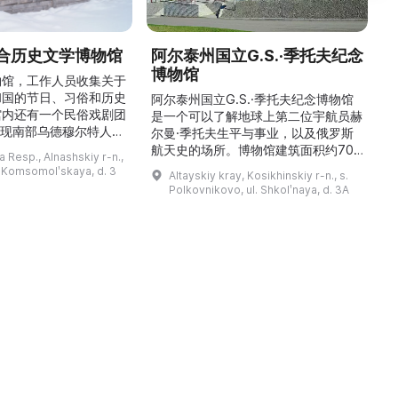
合历史文学博物馆
阿尔泰州国立G.S.·季托夫纪念
博物馆
物馆，工作人员收集关于
和国的节日、习俗和历史
阿尔泰州国立G.S.·季托夫纪念博物馆
馆内还有一个民俗戏剧团
是一个可以了解地球上第二位宇航员赫
重现南部乌德穆尔特人的
尔曼·季托夫生平与事业，以及俄罗斯
与了乌德穆尔特电视台纪
航天史的场所。博物馆建筑面积约700
与自然。
 Resp., Alnashskiy r-n.,
德穆尔特人的婚礼》的拍
平方米，收藏有9000多件独特物品。
l. Komsomolʹskaya, d. 3
Altayskiy kray, Kosikhinskiy r-n., s.
干仪式剧本。该地区至今
这里可以看到G.S.·季托夫的个人物品
Polkovnikovo, ul. Shkolʹnaya, d. 3A
教祈祷场库阿拉（位于库
收藏、照片、带有宇航员签名的报纸、
。博物馆还举办各类讲
航天器和卫星模型、钱币与奖章收藏、
地方志、乌德穆尔特人的
宇航员食品，以及L-29教练机和“联盟
造及南部乌德穆尔特人的
V（季托夫版本）”返回舱等展品。展览
服饰。该地区还有休闲场所， ...
让人感受到国产航天的力量与荣耀，追
溯太空飞 ...