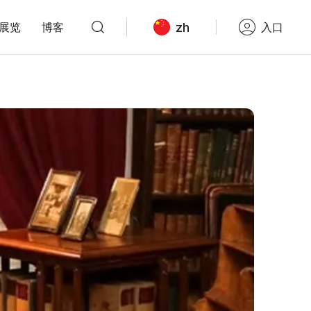
zh
展览
博客
入口