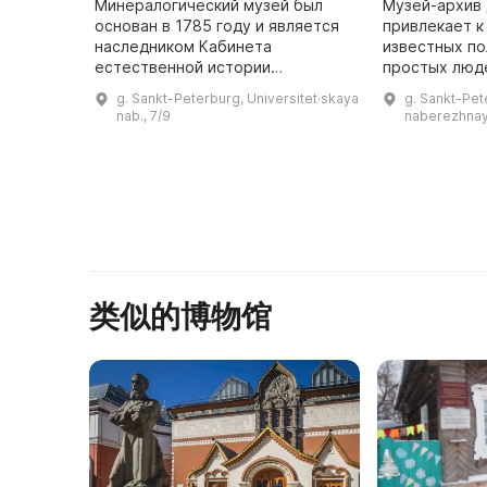
Минералогический музей был
Музей-архив 
основан в 1785 году и является
привлекает к
наследником Кабинета
известных по
естественной истории
простых люде
Учительской семинарии. Он
Он позволяет
g. Sankt-Peterburg, Universitet·skaya
g. Sankt-Pet
является старейшим
представлени
nab., 7/9
naberezhnaya
минералогическим музеем в
России. В коллекции минералов
...
类似的博物馆