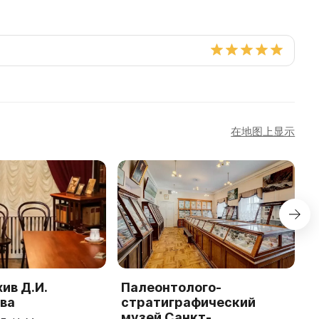
在地图上显示
ив Д.И.
Палеонтолого-
Г
ва
стратиграфический
П
музей Санкт-
г