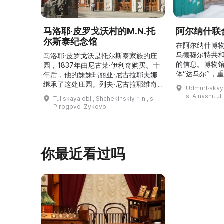
马洛耶·皮罗戈沃村的M.N.托
阿尔纳什联
尔斯泰纪念馆
在阿尔纳什博
乌德穆尔特共
马洛耶·皮罗戈沃是托尔斯泰家族的庄
的信息。博物
园，1837年由尼古莱·伊利奇购买。十
体“达乌尔”，
年后，他的妹妹玛丽亚·尼古拉耶夫娜
仪式。他们参
继承了这处庄园。列夫·尼古拉耶维奇
Udmurt·skaya
录片《南部乌
（列夫·托尔斯泰）在这里创作了许多
s. Alnashi, u
Tulʹskaya obl., Shchekinskiy r-n., s.
摄，并拥有若
著名作品。1999年，这座庄园成为雅
Pirogovo-Zykovo
仍有活跃的异
斯纳娅·波利亚纳博物馆庄园的一个分
泽巴耶沃村）
支。修复期间重建了历史室内陈设，并
座，内容包括
增设了新的纪念性展物。这里举办导
仪式、花纹织
览、节庆活动、比赛、节日、工作坊和
你最近看过吗
营地。2017年，阿夫多佳·斯米尔诺娃
的电影《一次任命的 ...