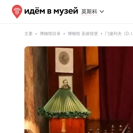
莫斯科
主要
博物馆目录
博物馆 圣彼得堡
门捷列夫（D. 