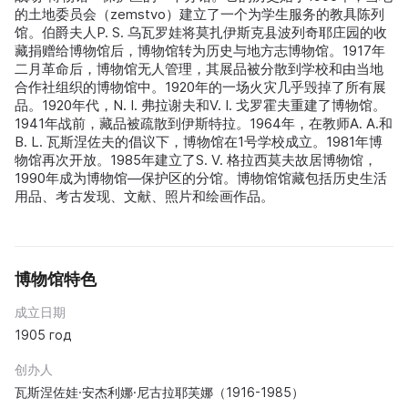
的土地委员会（zemstvo）建立了一个为学生服务的教具陈列
馆。伯爵夫人P. S. 乌瓦罗娃将莫扎伊斯克县波列奇耶庄园的收
藏捐赠给博物馆后，博物馆转为历史与地方志博物馆。1917年
二月革命后，博物馆无人管理，其展品被分散到学校和由当地
合作社组织的博物馆中。1920年的一场火灾几乎毁掉了所有展
品。1920年代，N. I. 弗拉谢夫和V. I. 戈罗霍夫重建了博物馆。
1941年战前，藏品被疏散到伊斯特拉。1964年，在教师A. A.和
B. L. 瓦斯涅佐夫的倡议下，博物馆在1号学校成立。1981年博
物馆再次开放。1985年建立了S. V. 格拉西莫夫故居博物馆，
1990年成为博物馆—保护区的分馆。博物馆馆藏包括历史生活
用品、考古发现、文献、照片和绘画作品。
博物馆特色
成立日期
1905 год
创办人
瓦斯涅佐娃·安杰利娜·尼古拉耶芙娜（1916-1985）