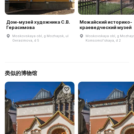
Дом-музей художника С.В.
Можайский историко-
Герасимова
краеведческий музей
Moskovskaya obl, g Mozhaysk, ul
Moskovskaya obl, g Mozhays
Gerasimova, d 5
Komsomolʹskaya, d 2
类似的博物馆