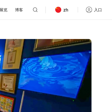
zh
展览
博客
入口