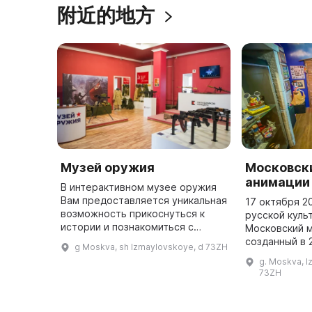
附近的地方
Музей оружия
Московск
анимации
В интерактивном музее оружия
Вам предоставляется уникальная
17 октября 2
возможность прикоснуться к
русской куль
истории и познакомиться с
Московский м
разными образцами оружия
созданный в 
g Moskva, sh Izmaylovskoye, d 73ZH
ближе. Вы можете подержать их
сотрудниками
g. Moskva, I
в руках, оценить их вес и удобст
«Союзмультфи
73ZH
...
музей был на