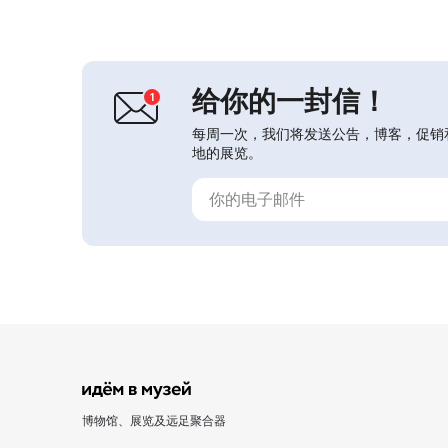
斯及海外的9000多件各类展品。展览
介绍了动画艺术的历史与发展，包含动
作镜（праксиноскоп）、走马灯
（зоотроп）、立体观景器、幻灯
机、影视摄影设备...
给你的一封信！
每周一次，我们将发送公告，博客，促销
地的展览。
博物馆、展览及远足聚合器