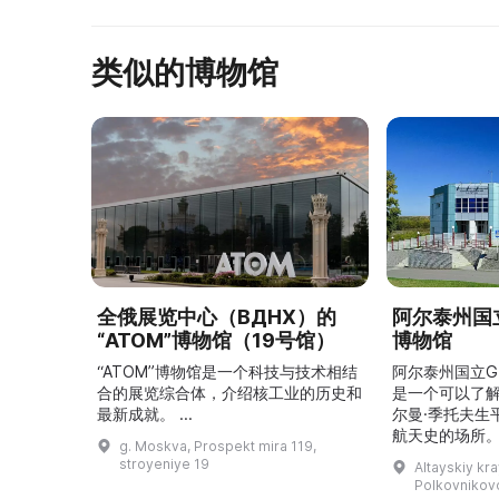
类似的博物馆
全俄展览中心（ВДНХ）的
阿尔泰州国立
“ATOM”博物馆（19号馆）
博物馆
“ATOM”博物馆是一个科技与技术相结
阿尔泰州国立G
合的展览综合体，介绍核工业的历史和
是一个可以了
最新成就。 ...
尔曼·季托夫生
航天史的场所。
g. Moskva, Prospekt mira 119,
平方米，收藏有
stroyeniye 19
Altayskiy kra
这里可以看到G
Polkovnikovo,
收藏、照片、