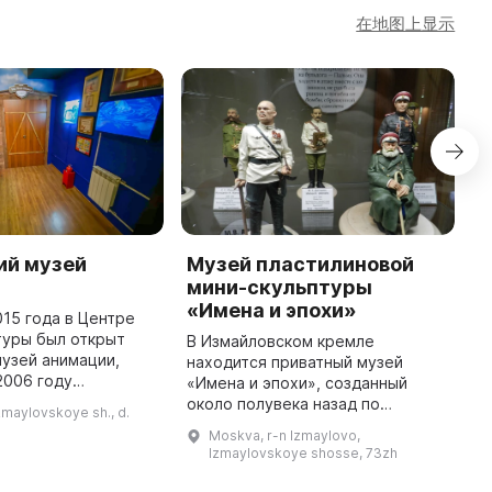
在地图上显示
ий музей
Музей пластилиновой
Н
мини-скульптуры
н
«Имена и эпохи»
015 года в Центре
Б
туры был открыт
музее.
В Измайловском кремле
узей анимации,
э
находится приватный музей
2006 году
р
«Имена и эпохи», созданный
 киностудии
м
около полувека назад по
zmaylovskoye sh., d.
льм». В начале
Д
инициативе двух мастеров-
Moskva, r-n Izmaylovo,
полнен личными
любителей - Ростислава
Izmaylovskoye shosse, 73zh
эскизами художн ...
Олюнина и Андрея Миллера. Все
представленные в нем эк ...