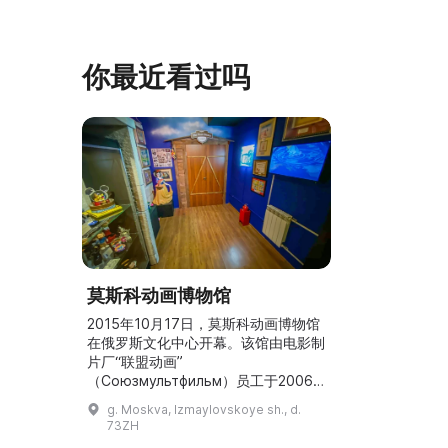
航天器和卫星
宇航员食品，以
V（季托夫版本
你最近看过吗
让人感受到国
溯太空飞 ...
莫斯科动画博物馆
2015年10月17日，莫斯科动画博物馆
在俄罗斯文化中心开幕。该馆由电影制
片厂“联盟动画”
（Союзмультфильм）员工于2006
年创建。起初博物馆以工作室艺术家和
g. Moskva, Izmaylovskoye sh., d.
导演的个人草图为主。如今博物馆已成
73ZH
为一个真正的档案馆，收藏了来自俄罗