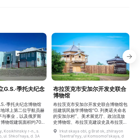
G.S.·季托夫纪念
布拉茨克市安加尔开发史联合
博物馆
\
稳
.S.·季托夫纪念博物馆
布拉茨克市安加尔开发史联合博物馆包
解地球上第二位宇航员赫
括建筑民族学博物馆“О. 列奥诺夫命名
平与事业，以及俄罗斯
的安加尔村”、美术展览厅、政治流放
博物馆建筑面积约700
史博物馆、布拉茨克建设史及布拉茨克
9000多件独特物品。
市史博物馆，以及设有学术图书馆的馆
y, Kosikhinskiy r-n., s.
Irkut·skaya obl, g Brat·sk, zhilrayon
.S.·季托夫的个人物品
藏部。博物馆的主要工作方向为科研、
 ul. Shkolʹnaya, d. 3A
Tsentralʹnyy, ul Komsomolʹskaya, d
带有宇航员签名的报纸、
利用馆藏创建展陈与展览、收集并对馆