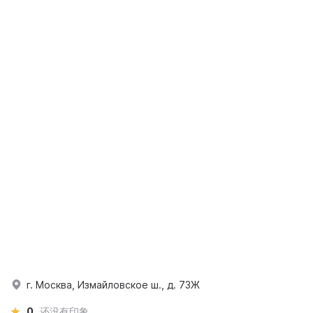
г. Москва, Измайловское ш., д. 73Ж
0
还没有印象