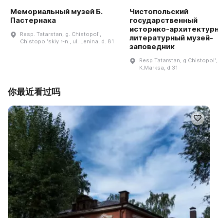
Мемориальный музей Б.
Чистопольский
Пастернака
государственный
историко-архитектурн
Resp. Tatarstan, g. Chistopolʹ,
литературный музей-
Chistopolʹskiy r-n., ul. Lenina, d. 81
заповедник
Resp Tatarstan, g Chistopolʹ,
K.Marksa, d 31
你最近看过吗