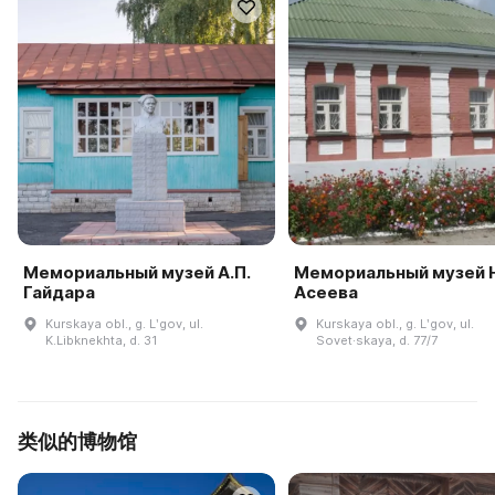
Мемориальный музей А.П.
Мемориальный музей Н
Гайдара
Асеева
Kurskaya obl., g. Lʹgov, ul.
Kurskaya obl., g. Lʹgov, ul.
K.Libknekhta, d. 31
Sovet·skaya, d. 77/7
类似的博物馆