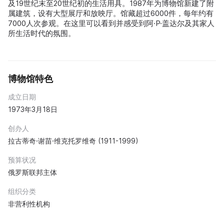
及19世纪末至20世纪初的生活用具。1987年为博物馆新建了附
属建筑，设有大型展厅和放映厅。馆藏超过6000件，每年约有
7000人次参观。在这里可以看到并感受到阿·P·盖达尔及其家人
所生活时代的氛围。
博物馆特色
成立日期
1973年3月18日
创办人
拉古蒂奇·谢苗·维克托罗维奇 (1911-1999)
预算状况
俄罗斯联邦主体
组织分类
非营利性机构