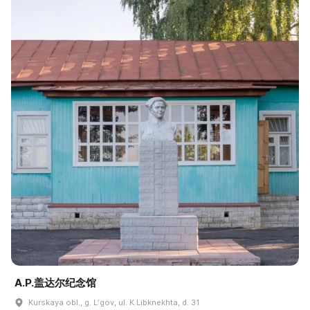
A.P.盖达尔纪念馆
Kurskaya obl., g. Lʹgov, ul. K.Libknekhta, d. 31