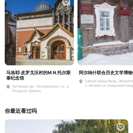
马洛耶·皮罗戈沃村的M.N.托尔斯
阿尔纳什联合历史文学博物
泰纪念馆
Udmurt·skaya Resp., Alnashski
s. Alnashi, ul. Komsomolʹskay
Tulʹskaya obl., Shchekinskiy r-n., s.
Pirogovo-Zykovo
你最近看过吗