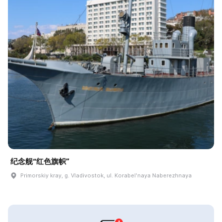
纪念舰“红色旗帜”
Primorskiy kray, g. Vladivostok, ul. Korabelʹnaya Naberezhnaya