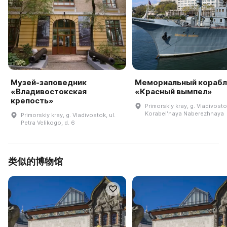
Музей-заповедник
Мемориальный корабл
«Владивостокская
«Красный вымпел»
крепость»
Primorskiy kray, g. Vladivostok
Korabelʹnaya Naberezhnaya
Primorskiy kray, g. Vladivostok, ul.
Petra Velikogo, d. 6
类似的博物馆