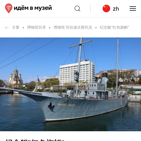
zh
主要
博物馆目录
博物馆 符拉迪沃斯托克
纪念舰“红色旗帜”