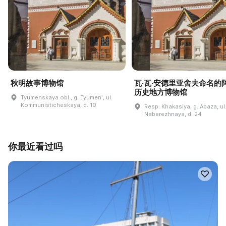
秋明故事博物馆
瓦·瓦·安德里亚舍夫命名的
历史地方博物馆
Tyumenskaya obl., g. Tyumenʹ, ul.
Kommunisticheskaya, d. 10
Resp. Khakasiya, g. Abaza, ul
Naberezhnaya, d. 24
你最近看过吗