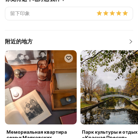
附近的地方
Мемориальная квартира
Парк культуры и отдых
семьи Маяковских
«Красная Пресня»