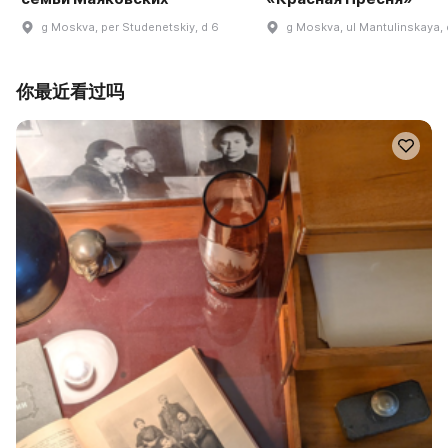
g Moskva, per Studenetskiy, d 6
g Moskva, ul Mantulinskaya, 
你最近看过吗