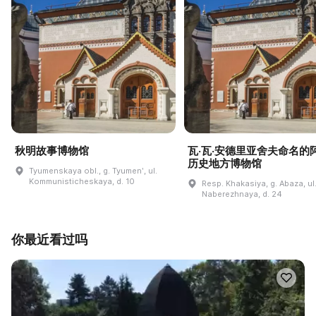
秋明故事博物馆
瓦·瓦·安德里亚舍夫命名的
历史地方博物馆
Tyumenskaya obl., g. Tyumenʹ, ul.
Kommunisticheskaya, d. 10
Resp. Khakasiya, g. Abaza, ul
Naberezhnaya, d. 24
你最近看过吗