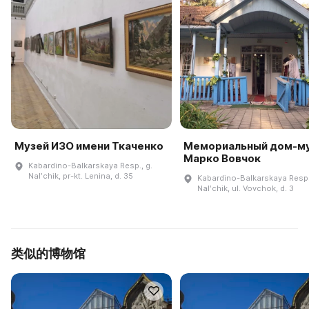
Музей ИЗО имени Ткаченко
Мемориальный дом-м
Марко Вовчок
Kabardino-Balkarskaya Resp., g.
Nalʹchik, pr-kt. Lenina, d. 35
Kabardino-Balkarskaya Resp.
Nalʹchik, ul. Vovchok, d. 3
类似的博物馆