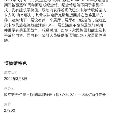
期间被驱逐58周年而建成纪念馆。纪念馆建筑不同于常见样
式，具有建筑学价值。场地内安葬着现代巴尔卡尔诗歌奠基人
卡齐姆·梅奇耶夫，其骨灰从哈萨克斯坦运回并在故乡重新安
葬。建筑地下一层设有第一个展厅，展厅有13级台阶，象征巴
尔卡尔民族在流放生活的13年。展览涵盖革命前及战前时期，
并展示有关卫国战争、驱逐时期、巴尔卡尔民族回归故土及其
平反的内容。面向各年龄段人员提供俄语和巴尔卡尔语团体讲
解。
博物馆特色
成立日期
2002年3月8日
创办人
陶克诺夫·伊德里斯·胡塞耶维奇（1937-2007）—纪念馆首任馆长
用户
27900