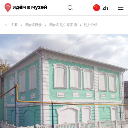
zh
主要
博物馆目录
博物馆 别尔哥罗德
利文分馆