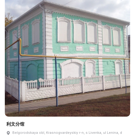
利文分馆
Belgorodskaya obl, Krasnogvardeyskiy r-n, s Livenka, ul Lenina, d