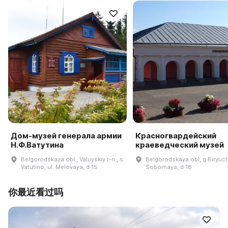
Дом-музей генерала армии
Красногвардейский
Н.Ф.Ватутина
краеведческий музей
Belgorodskaya obl., Valuyskiy r-n., s.
Belgorodskaya obl, g Biryuch
Vatutino, ul. Melovaya, d 15
Sobornaya, d 18
你最近看过吗