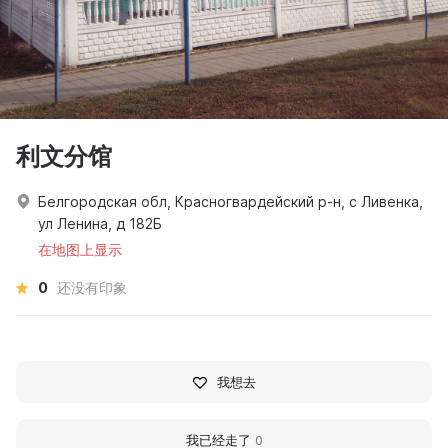
利文分馆
Белгородская обл, Красногвардейский р-н, с Ливенка,
ул Ленина, д 182Б
在地图上显示
0
还没有印象
我想去
我已经走了
0