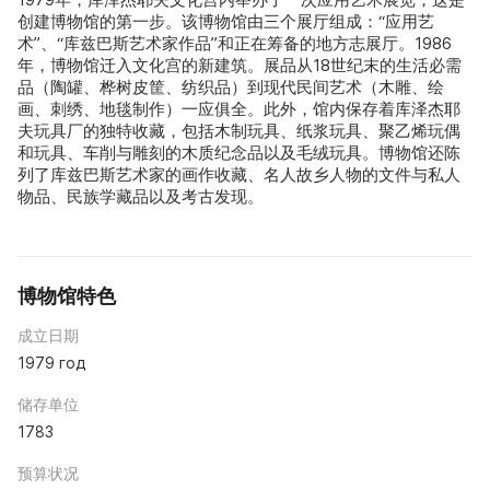
创建博物馆的第一步。该博物馆由三个展厅组成：“应用艺
术”、“库兹巴斯艺术家作品”和正在筹备的地方志展厅。1986
年，博物馆迁入文化宫的新建筑。展品从18世纪末的生活必需
品（陶罐、桦树皮筐、纺织品）到现代民间艺术（木雕、绘
画、刺绣、地毯制作）一应俱全。此外，馆内保存着库泽杰耶
夫玩具厂的独特收藏，包括木制玩具、纸浆玩具、聚乙烯玩偶
和玩具、车削与雕刻的木质纪念品以及毛绒玩具。博物馆还陈
列了库兹巴斯艺术家的画作收藏、名人故乡人物的文件与私人
物品、民族学藏品以及考古发现。
博物馆特色
成立日期
1979 год
储存单位
1783
预算状况