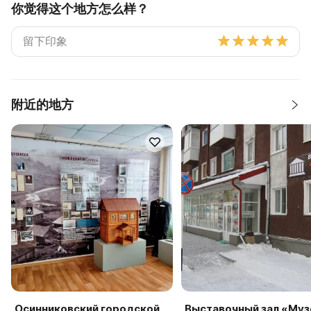
你觉得这个地方怎么样？
附近的地方
Осинниковский городской
Выставочный зал «Муз