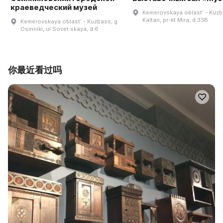
краеведческий музей
Kemerovskaya oblastʹ - Kuzb
Kaltan, pr-kt Mira, d 33B
Kemerovskaya oblastʹ - Kuzbass, g
Osinniki, ul Sovet·skaya, d 6
你最近看过吗