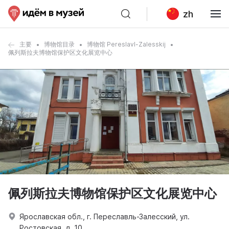
zh
主要
博物馆目录
博物馆 Pereslavl-Zalesskij
佩列斯拉夫博物馆保护区文化展览中心
佩列斯拉夫博物馆保护区文化展览中心
Ярославская обл., г. Переславль-Залесский, ул.
Ростовская, д. 10