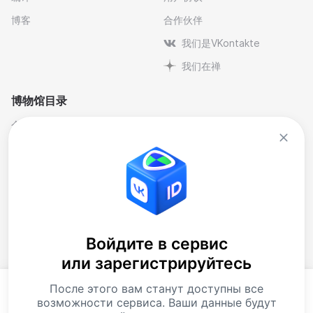
博客
合作伙伴
我们是VKontakte
我们在禅
博物馆目录
个人与纪念博物馆
文学
剧院博物馆
自然科学博物馆
博物馆-保护区
艺术
历史
行业
地方史
音乐
大樓
博物馆藏品
Войдите в сервис
или зарегистрируйтесь
当代艺术博物馆
下载应用程序
После этого вам станут доступны все
如你继续使用本网站，你便同意处理
曲奇饼
. 数据资料
возможности сервиса. Ваши данные будут