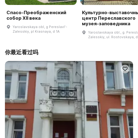
Спасо-Преображенский
Культурно-выставочн
собор XII века
центр Переславского
музея-заповедника
Yaroslavskaya obl, g Pereslavlʹ-
Zalesskiy, pl Krasnaya, d 1A
Yaroslavskaya obl., g. Peresla
Zalesskiy, ul. Rostovskaya, d
你最近看过吗