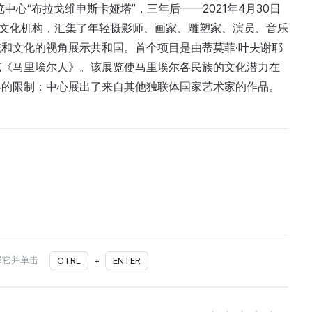
览中心“布拉戈维申斯卡娅塔”，三年后——2021年4月30日
的文化机构，汇集了年轻摄影师、画家、雕塑家、演员、音乐
和文化的视角展示共和国。首个项目是由蒂莫菲·叶夫谢耶
览《马里埃尔人》。该展览使马里埃尔各民族的文化潜力在
界的限制：中心展出了来自其他独联体国家艺术家的作品。
择它并单击
CTRL
+
ENTER