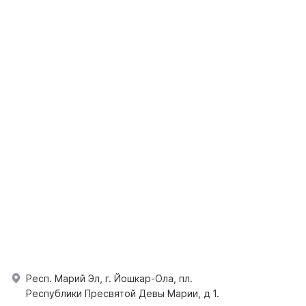
Респ. Марий Эл, г. Йошкар-Ола, пл.
Республики Пресвятой Девы Марии, д 1.