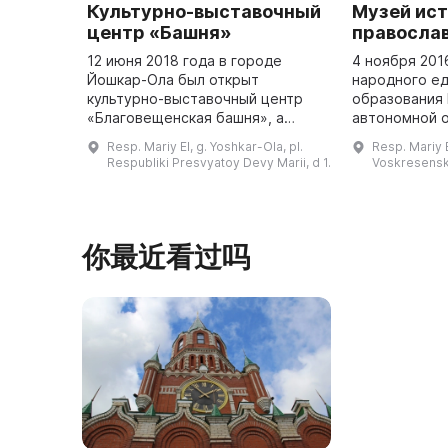
Культурно-выставочный
Музей ис
центр «Башня»
правосла
12 июня 2018 года в городе
4 ноября 2016
Йошкар-Ола был открыт
народного ед
культурно-выставочный центр
образования
«Благовещенская башня», а
автономной 
спустя три года - 30 апреля 2021
Музей истори
Resp. Mariy El, g. Yoshkar-Ola, pl.
Resp. Mariy E
года - он был переименован в
является фи
Respubliki Presvyatoy Devy Marii, d 1.
Voskresenska
«Башню». Он является
Национально
уникальным для ...
Республики М
...
你最近看过吗