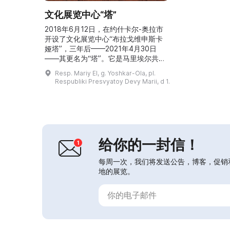
文化展览中心“塔”
2018年6月12日，在约什卡尔-奥拉市
开设了文化展览中心“布拉戈维申斯卡
娅塔”，三年后——2021年4月30日
——其更名为“塔”。它是马里埃尔共和
国独一无二的文化机构，汇集了年轻摄
Resp. Mariy El, g. Yoshkar-Ola, pl.
影师、画家、雕塑家、演员、音乐家、
Respubliki Presvyatoy Devy Marii, d 1.
导演和设计师的作品，他们通过各族人
民的传统和文化的视角展示共和国。首
个项目是由蒂莫菲·叶夫谢耶夫命名的
马里埃尔共和国国家博物馆主办的互动
展览《马里埃尔人》。该展览使马里埃
尔各民族的文化...
给你的一封信！
每周一次，我们将发送公告，博客，促销
地的展览。