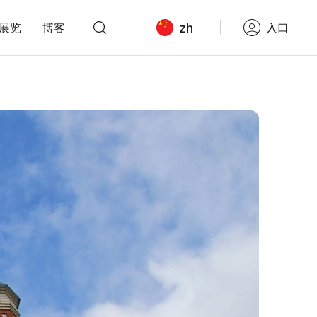
zh
展览
博客
入口