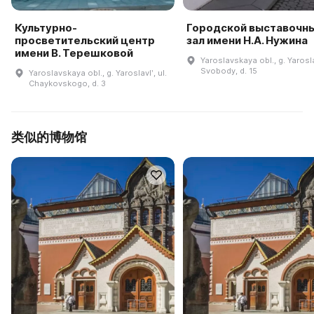
Культурно-
Городской выставочн
просветительский центр
зал имени Н.А. Нужина
имени В. Терешковой
Yaroslavskaya obl., g. Yaroslav
Svobody, d. 15
Yaroslavskaya obl., g. Yaroslavlʹ, ul.
Chaykovskogo, d. 3
类似的博物馆