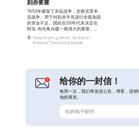
刻赤要塞
1853年爆发了东征战争，史称克里米
亚战争。用于对刻赤半岛进行全面加固
的资金不足。因此在50年代末决定在
阿克-布伦角兴建一座强大的要塞。早
在18世纪末，这里就已设有帕夫洛夫
Resp Krym, g Kerchʹ, ter Kerchʹ-
炮台，曾接受过A. V. 苏沃洛夫的视
Krepostʹ Pavlovskiy Mayak
察。1855年5月12日（旧历5月24
日），该炮台被法国登陆部队占领并在
未开一枪的情况下被炸毁。根据1856
年巴黎和约，俄罗斯被禁止在黑海拥有
军舰及沿岸要塞。因此少将考夫曼拟定
了一个位于刻赤...
给你的一封信！
每周一次，我们将发送公告，博客，促销
地的展览。