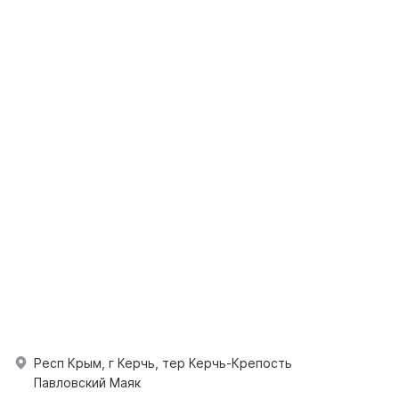
Респ Крым, г Керчь, тер Керчь-Крепость
Павловский Маяк