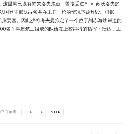
这里就已设有帕夫洛夫炮台，曾接受过A. V. 苏沃洛夫的
炮台被法国登陆部队占领并在未开一枪的情况下被炸毁。根据
及沿岸要塞。因此少将考夫曼拟定了一个位于刻赤海峡岸边的
700名军事建筑工组成的队伍在上校纳特的指挥下抵达，工
择它并单击
CTRL
+
ENTER