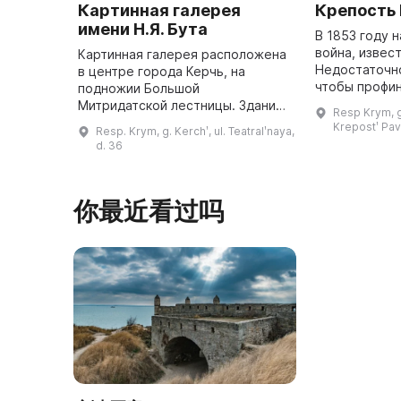
Картинная галерея
Крепость
имени Н.Я. Бута
В 1853 году 
война, извес
Картинная галерея расположена
Недостаточно
в центре города Керчь, на
чтобы профи
подножии Большой
укрепление 
Митридатской лестницы. Здание
Resp Krym, g
полуострова.
было построено в первой
Krepostʹ Pa
Resp. Krym, g. Kerchʹ, ul. Teatralʹnaya,
половине XIX века в
d. 36
классическом стиле. В 1985 году,
в канун 40-летия Поб ...
你最近看过吗