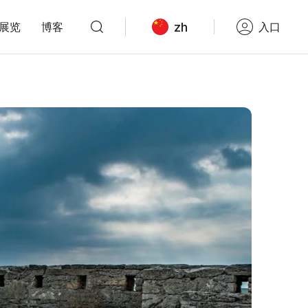
zh
展览
博客
入口