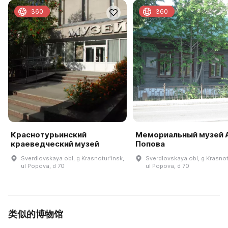
360
360
Краснотурьинский
Мемориальный музей А
краеведческий музей
Попова
Sverdlovskaya obl, g Krasnoturʹinsk,
Sverdlovskaya obl, g Krasnot
ul Popova, d 70
ul Popova, d 70
类似的博物馆