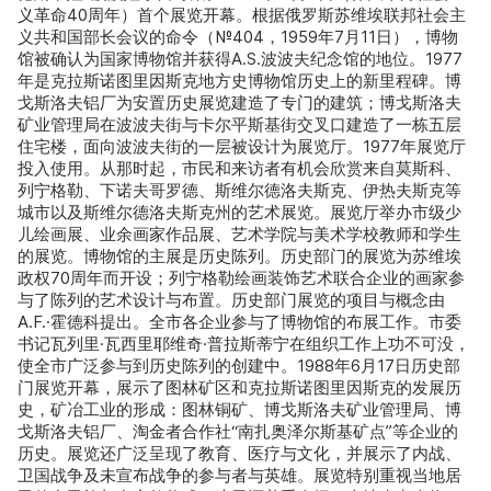
义革命40周年）首个展览开幕。根据俄罗斯苏维埃联邦社会主
义共和国部长会议的命令（№404，1959年7月11日），博物
馆被确认为国家博物馆并获得A.S.波波夫纪念馆的地位。1977
年是克拉斯诺图里因斯克地方史博物馆历史上的新里程碑。博
戈斯洛夫铝厂为安置历史展览建造了专门的建筑；博戈斯洛夫
矿业管理局在波波夫街与卡尔平斯基街交叉口建造了一栋五层
住宅楼，面向波波夫街的一层被设计为展览厅。1977年展览厅
投入使用。从那时起，市民和来访者有机会欣赏来自莫斯科、
列宁格勒、下诺夫哥罗德、斯维尔德洛夫斯克、伊热夫斯克等
城市以及斯维尔德洛夫斯克州的艺术展览。展览厅举办市级少
儿绘画展、业余画家作品展、艺术学院与美术学校教师和学生
的展览。博物馆的主展是历史陈列。历史部门的展览为苏维埃
政权70周年而开设；列宁格勒绘画装饰艺术联合企业的画家参
与了陈列的艺术设计与布置。历史部门展览的项目与概念由
A.F.·霍德科提出。全市各企业参与了博物馆的布展工作。市委
书记瓦列里·瓦西里耶维奇·普拉斯蒂宁在组织工作上功不可没，
使全市广泛参与到历史陈列的创建中。1988年6月17日历史部
门展览开幕，展示了图林矿区和克拉斯诺图里因斯克的发展历
史，矿冶工业的形成：图林铜矿、博戈斯洛夫矿业管理局、博
戈斯洛夫铝厂、淘金者合作社“南扎奥泽尔斯基矿点”等企业的
历史。展览还广泛呈现了教育、医疗与文化，并展示了内战、
卫国战争及未宣布战争的参与者与英雄。展览特别重视当地居