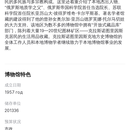
民的多民族与多宗教构成。这里还着重介绍了本地杰出人物、
“俄罗斯地质学之父”、俄罗斯帝国科学院首任当选院长、苏联
科学院首任院长亚历山大·彼得罗维奇·卡尔平斯基。著名学者馆
藏的建设得到了他的曾孙女奥尔加·亚历山德罗芙娜·托尔马切娃
的大力支持。该地区为数不多的博物馆中拥有“开放式藏品库”
部门，陈列着大量19—20世纪图林矿区——克拉斯诺图里因斯
克居民的生活用品收藏。克拉斯诺图里因斯克地方史博物馆的
全体工作人员和本地博物学者继续致力于本地博物馆事业的发
展。
博物馆特色
成立日期
1957 год
储存单位
201336
预算状况
市政