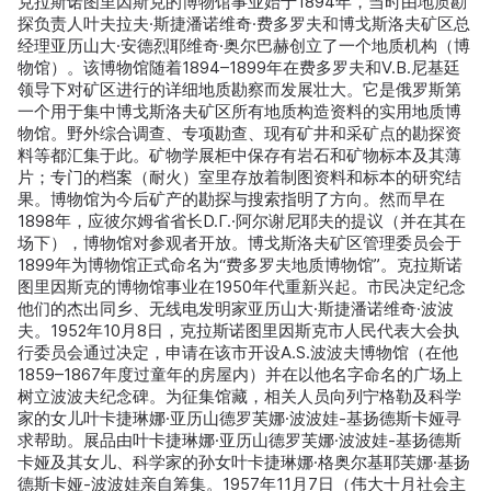
克拉斯诺图里因斯克的博物馆事业始于1894年，当时由地质勘
探负责人叶夫拉夫·斯捷潘诺维奇·费多罗夫和博戈斯洛夫矿区总
经理亚历山大·安德烈耶维奇·奥尔巴赫创立了一个地质机构（博
物馆）。该博物馆随着1894–1899年在费多罗夫和V.В.尼基廷
领导下对矿区进行的详细地质勘察而发展壮大。它是俄罗斯第
一个用于集中博戈斯洛夫矿区所有地质构造资料的实用地质博
物馆。野外综合调查、专项勘查、现有矿井和采矿点的勘探资
料等都汇集于此。矿物学展柜中保存有岩石和矿物标本及其薄
片；专门的档案（耐火）室里存放着制图资料和标本的研究结
果。博物馆为今后矿产的勘探与搜索指明了方向。然而早在
1898年，应彼尔姆省省长D.Г.·阿尔谢尼耶夫的提议（并在其在
场下），博物馆对参观者开放。博戈斯洛夫矿区管理委员会于
1899年为博物馆正式命名为“费多罗夫地质博物馆”。克拉斯诺
图里因斯克的博物馆事业在1950年代重新兴起。市民决定纪念
他们的杰出同乡、无线电发明家亚历山大·斯捷潘诺维奇·波波
夫。1952年10月8日，克拉斯诺图里因斯克市人民代表大会执
行委员会通过决定，申请在该市开设A.S.波波夫博物馆（在他
1859–1867年度过童年的房屋内）并在以他名字命名的广场上
树立波波夫纪念碑。为征集馆藏，相关人员向列宁格勒及科学
家的女儿叶卡捷琳娜·亚历山德罗芙娜·波波娃-基扬德斯卡娅寻
求帮助。展品由叶卡捷琳娜·亚历山德罗芙娜·波波娃-基扬德斯
卡娅及其女儿、科学家的孙女叶卡捷琳娜·格奥尔基耶芙娜·基扬
德斯卡娅-波波娃亲自筹集。1957年11月7日（伟大十月社会主