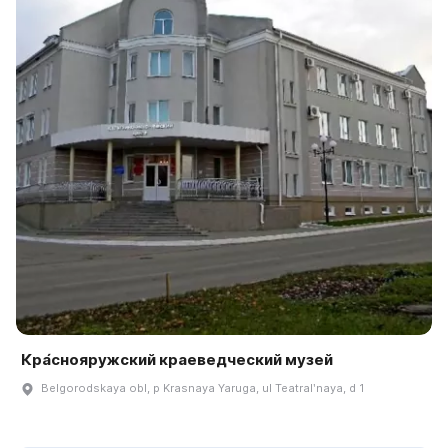
Кра́снояружский краеведческий музей
Belgorodskaya obl, p Krasnaya Yaruga, ul Teatralʹnaya, d 1