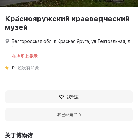
Кра́снояружский краеведческий
музей
Белгородская обл, п Красная Яруга, ул Театральная, д
1
在地图上显示
0
还没有印象
我想去
我已经走了
0
关于博物馆