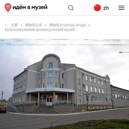
zh
主要
博物馆目录
博物馆 Krasnaa-Aruga
Кра́снояружский краеведческий музей