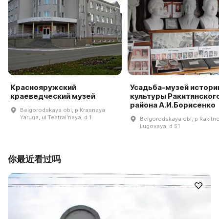
Краснояружский
Усадьба-музей истори
краеведческий музей
культуры Ракитянског
района А.И.Борисенко
Belgorodskaya obl, p Krasnaya
Yaruga, ul Teatralʹnaya, d 1
Belgorodskaya obl, p Rakitno
Lugovaya, d 51
你最近看过吗