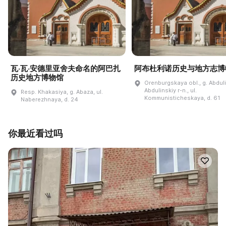
瓦·瓦·安德里亚舍夫命名的阿巴扎
阿布杜利诺历史与地方志博
历史地方博物馆
Orenburgskaya obl., g. Abdul
Abdulinskiy r-n., ul.
Resp. Khakasiya, g. Abaza, ul.
Kommunisticheskaya, d. 61
Naberezhnaya, d. 24
你最近看过吗