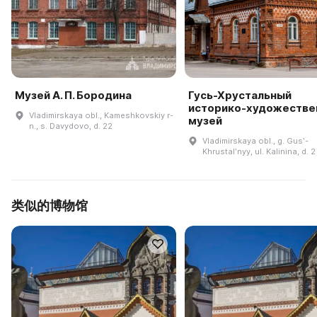
Музей А. П. Бородина
Гусь-Хрустальный
историко-художестве
Vladimirskaya obl., Kameshkovskiy r-
музей
n., s. Davydovo, d. 22
Vladimirskaya obl., g. Gusʹ-
Khrustalʹnyy, ul. Kalinina, d. 2
类似的博物馆