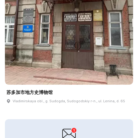
苏多加市地方史博物馆
Vladimirskaya obl., g. Sudogda, Sudogodskiy r-n., ul. Lenina, d. 65