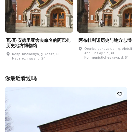
瓦·瓦·安德里亚舍夫命名的阿巴扎
阿布杜利诺历史与地方志博
历史地方博物馆
Orenburgskaya obl., g. Abdul
Abdulinskiy r-n., ul.
Resp. Khakasiya, g. Abaza, ul.
Kommunisticheskaya, d. 61
Naberezhnaya, d. 24
你最近看过吗