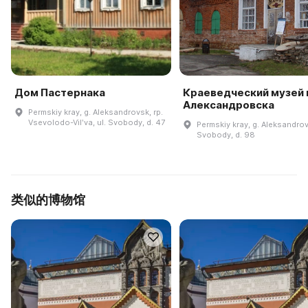
Дом Пастернака
Краеведческий музей г
Александровска
Permskiy kray, g. Aleksandrovsk, rp.
Vsevolodo-Vilʹva, ul. Svobody, d. 47
Permskiy kray, g. Aleksandrov
Svobody, d. 98
类似的博物馆