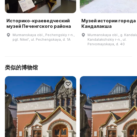
Историко-краеведческий
Музей истории города
музей Печенгского района
Кандалакша
Murmanskaya obl., Pechengskiy r-n.,
Murmanskaya obl., g. Kandal
pgt. Nikelʹ, ul. Pechengskaya, d. 1A
Kandalakshskiy r-n., ul.
Pervomayskaya, d. 40
类似的博物馆