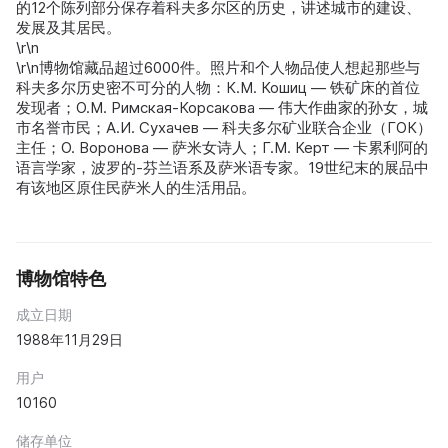
的12个陈列部分保存着科夫多尔区的历史，讲述城市的建设、
发展及其居民。
\r\n
\r\n博物馆藏品超过6000件。照片和个人物品使人想起那些与
科夫多尔历史密不可分的人物：К.М. Кошиц — 铁矿床的首位
发现者；О.М. Римская-Корсакова — 伟大作曲家的孙女，城
市名誉市民；А.И. Сухачев — 科夫多尔矿业联合企业（ГОК）
主任；О. Воронова — 萨米女诗人；Г.М. Керт — 卡累利阿的
语言学家，波罗的-芬兰语系及萨米语专家。19世纪末的展品中
有该地区原住民萨米人的生活用品。
博物馆特色
成立日期
1988年11月29日
用户
10160
储存单位