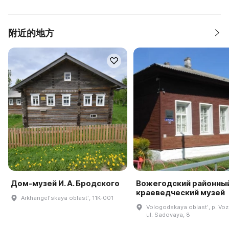
附近的地方
Дом-музей И. А. Бродского
Вожегодский районны
краеведческий музей
Arkhangelʹskaya oblastʹ, 11K-001
Vologodskaya oblastʹ, p. Vo
ul. Sadovaya, 8