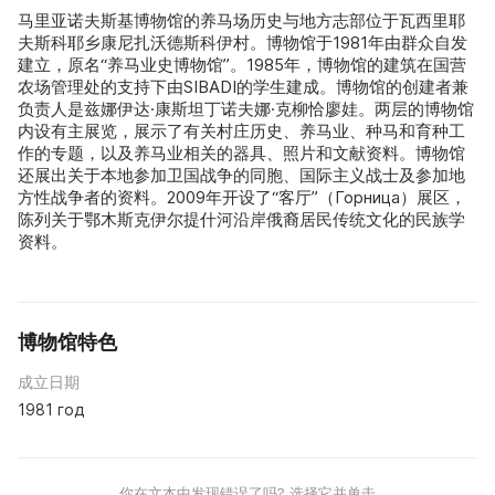
马里亚诺夫斯基博物馆的养马场历史与地方志部位于瓦西里耶
夫斯科耶乡康尼扎沃德斯科伊村。博物馆于1981年由群众自发
建立，原名“养马业史博物馆”。1985年，博物馆的建筑在国营
农场管理处的支持下由SIBADI的学生建成。博物馆的创建者兼
负责人是兹娜伊达·康斯坦丁诺夫娜·克柳恰廖娃。两层的博物馆
内设有主展览，展示了有关村庄历史、养马业、种马和育种工
作的专题，以及养马业相关的器具、照片和文献资料。博物馆
还展出关于本地参加卫国战争的同胞、国际主义战士及参加地
方性战争者的资料。2009年开设了“客厅”（Горница）展区，
陈列关于鄂木斯克伊尔提什河沿岸俄裔居民传统文化的民族学
资料。
博物馆特色
成立日期
1981 год
你在文本中发现错误了吗? 选择它并单击