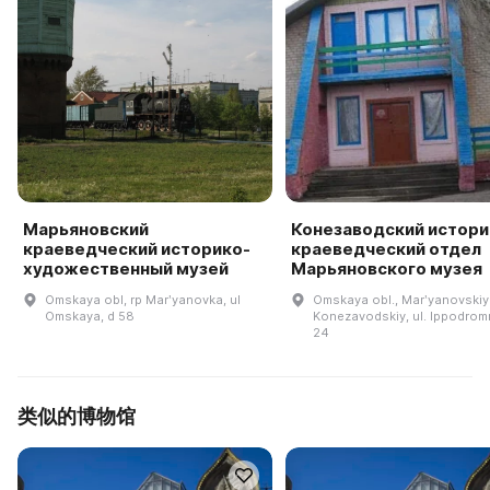
Марьяновский
Конезаводский истори
краеведческий историко-
краеведческий отдел
художественный музей
Марьяновского музея
Omskaya obl, rp Marʹyanovka, ul
Omskaya obl., Marʹyanovskiy r
Omskaya, d 58
Konezavodskiy, ul. Ippodrom
24
类似的博物馆