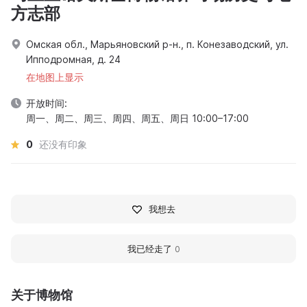
方志部
Омская обл., Марьяновский р-н., п. Конезаводский, ул.
Ипподромная, д. 24
在地图上显示
开放时间:
周一、周二、周三、周四、周五、周日 10:00–17:00
0
还没有印象
我想去
我已经走了
0
关于博物馆