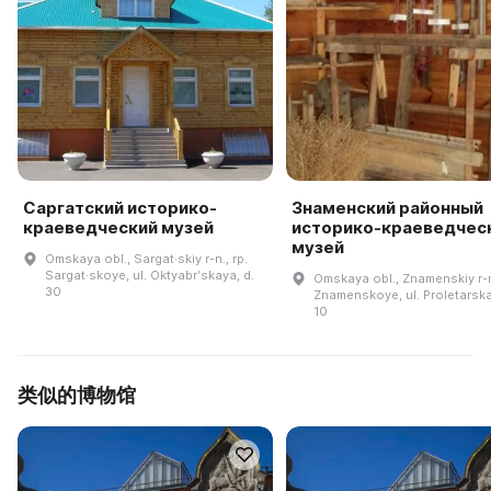
Саргатский историко-
Знаменский районный
краеведческий музей
историко-краеведчес
музей
Omskaya obl., Sargat·skiy r-n., rp.
Sargat·skoye, ul. Oktyabrʹskaya, d.
Omskaya obl., Znamenskiy r-n
30
Znamenskoye, ul. Proletarska
10
类似的博物馆