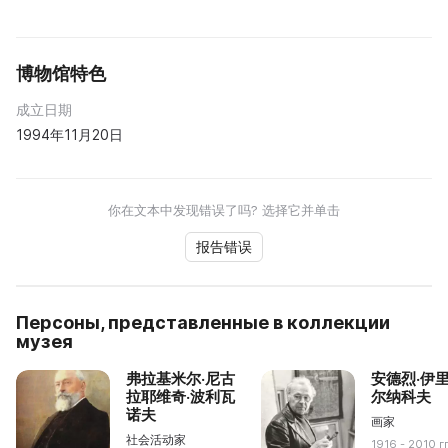
博物馆特色
成立日期
1994年11月20日
你在文本中发现错误了吗? 选择它并单击
报告错误
Персоны, представленные в коллекции
музея
弗拉基米尔·尼古
安德烈·伊里
拉耶维奇·波利瓦
尔纳科夫
诺夫
画家
社会活动家
1916 - 2010 г