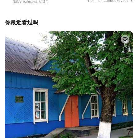
Kommunisticheskaya, d. 61
Naberezhnaya, d. 24
你最近看过吗