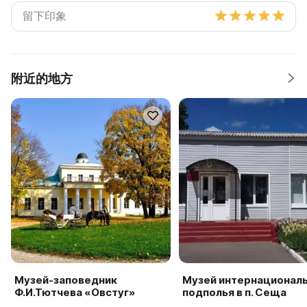
附近的地方
Музей-заповедник
Музей интернационал
Ф.И.Тютчева «Овстуг»
подполья в п. Сеща