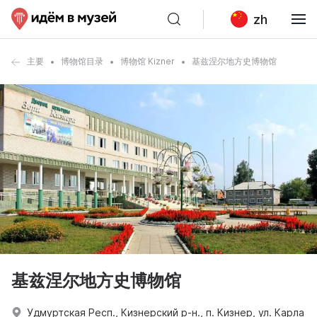
zh
主要
博物馆目录
博物馆 Kizner
基兹涅尔地方史博物馆
基兹涅尔地方史博物馆
Удмуртская Респ., Кизнерский р-н., п. Кизнер, ул. Карла