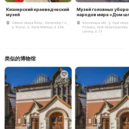
Кизнерский краеведческий
Музей головных уборо
музей
народов мира «Дом ш
Udmurt·skaya Resp., Kiznerskiy r-n.,
Kirovskaya obl., g. Vyat·skiye
p. Kizner, ul. Karla Marksa, d. 22A.
Polyany, Vyat·skopolyanskiy r-
Lenina, d. 31
类似的博物馆