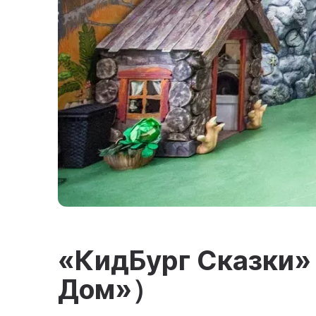
«КидБург Сказк
Дом»）