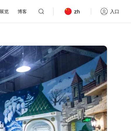
zh
展览
博客
入口