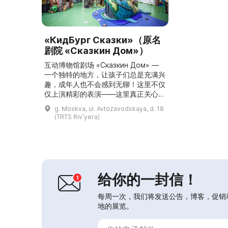
«КидБург Сказки»（原名
剧院 «Сказкин Дом»）
互动博物馆剧场 «Сказкин Дом» —
一个独特的地方，让孩子们总是充满兴
趣，成年人也不会感到无聊！这里不仅
仅上演精彩的表演——这里真正关心儿
童娱乐内容的质量。专业演员向孩子们
g. Moskva, ul. Avtozavodskaya, d. 18
介绍俄罗斯和国外的童话、故乡的历史
(TRTS Rivʹyera)
以及学校学科知识。 «Сказкин Дом»
是一个独特的本土项目，帮助父母和教
育者培养孩子的审美能力，通过民间智
慧和童话般的道德观念向孩子灌输爱国
和道德价值观。...
给你的一封信！
每周一次，我们将发送公告，博客，促销
地的展览。