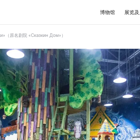
博物馆
展览及
зки»（原名剧院 «Сказкин Дом»）