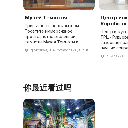
Музей Темноты
Центр ис
Коробка»
Привычное в непривычном.
Посетите иммерсивное
Центр искусс
пространство эталонной
ТРЦ «Ривьера
темноты Музея Темноты и
завоевал пра
откройте для себя мир заново.
лучших совр
g Moskva, ul Avtozavodskaya, d 18
Музей представляет несколько
выставочных 
g. Moskva, u
продуктов, основанных на
имеет площа
иммерсии с полным ...
метров и об
你最近看过吗