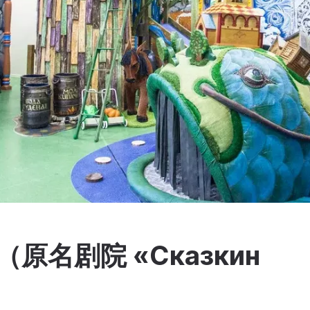
и»（原名剧院 «Сказкин