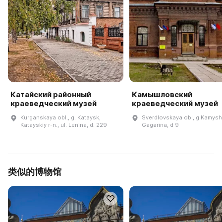
Катайский районный
Камышловский
краеведческий музей
краеведческий музей
Kurganskaya obl., g. Kataysk,
Sverdlovskaya obl, g Kamyshl
Katayskiy r-n., ul. Lenina, d. 229
Gagarina, d 9
类似的博物馆