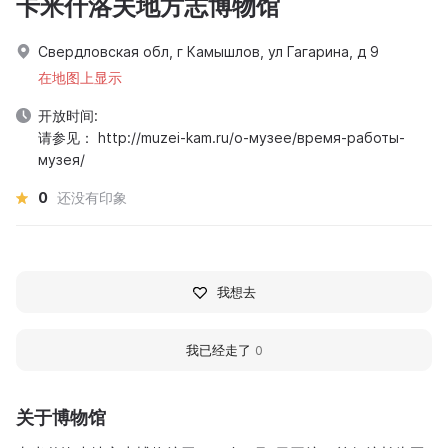
卡米什洛夫地方志博物馆
Свердловская обл, г Камышлов, ул Гагарина, д 9
在地图上显示
开放时间:
请参见： http://muzei-kam.ru/о-музее/время-работы-
музея/
0
还没有印象
我想去
我已经走了
0
关于博物馆