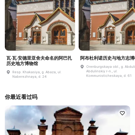
瓦·瓦·安德里亚舍夫命名的阿巴扎
阿布杜利诺历史与地方志博
历史地方博物馆
Orenburgskaya obl., g. Abdul
Abdulinskiy r-n., ul.
Resp. Khakasiya, g. Abaza, ul.
Kommunisticheskaya, d. 61
Naberezhnaya, d. 24
你最近看过吗