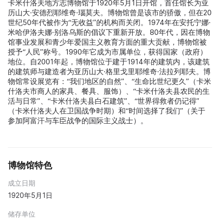
卡米什洛夫地方志博物馆于1920年5月1日开馆，首任馆长为亚
历山大·安德烈耶维奇·瑙莫夫。博物馆曾是该市的骄傲，但在20
世纪50年代被作为“无收益”的机构而关闭。1974年在安托宁娜·
米哈伊洛夫娜·别洛乌斯的倡议下重新开放。80年代，因在博物
馆事业发展和青少年爱国主义教育方面的重大贡献，博物馆被
授予“人民”称号。1990年它成为市属单位，获得国家（政府）
地位。自2001年起，博物馆位于建于1914年的建筑内，该建筑
的建筑师与建造者为亚历山大·格里戈里耶维奇·法拉列耶夫。博
物馆常设展览有：“我们地区的自然”、“生命比世纪更久”（卡米
什洛夫市商人的家具、餐具、服饰）、“卡米什洛夫县农民的生
活与日常”、“卡米什洛夫县白石建筑”、“世界得救者仍记得”
（卡米什洛夫人在卫国战争时期）和“时间选择了我们”（关于
参加阿富汗与车臣战争的国际主义战士）。
博物馆特色
成立日期
1920年5月1日
储存单位