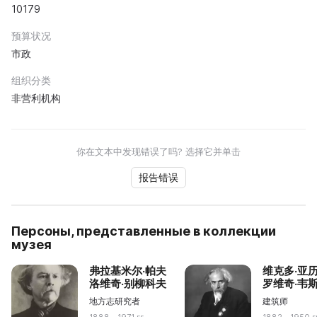
10179
预算状况
市政
组织分类
非营利机构
你在文本中发现错误了吗? 选择它并单击
报告错误
Персоны, представленные в коллекции
музея
弗拉基米尔·帕夫
维克多·亚
洛维奇·别柳科夫
罗维奇·韦
地方志研究者
建筑师