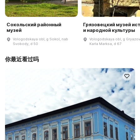
Сокольский районный
Грязовецкий музей ис
музей
и народной культуры
Vologodskaya obl, g Sokol, nab
Vologodskaya obl, g Gryazov
Svobody, d 50
Karla Marksa, d 67
你最近看过吗