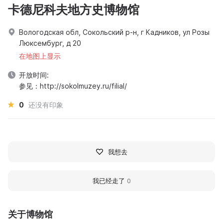
卡德尼科夫地方史博物馆
Вологодская обл, Сокольский р-н, г Кадников, ул Розы
Люксембург, д 20
在地图上显示
开放时间:
参见：http://sokolmuzey.ru/filial/
0
还没有印象
我想去
我已经走了
0
关于博物馆