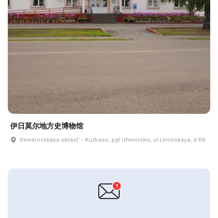
伊日莫尔地方史博物馆
Kemerovskaya oblastʹ - Kuzbass, pgt Izhmorskiy, ul Leninskaya, d 88