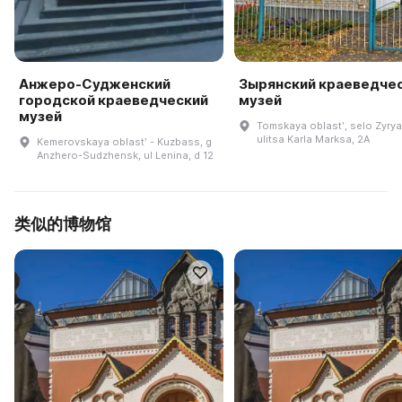
Анжеро-Судженский
Зырянский краеведче
городской краеведческий
музей
музей
Tomskaya oblastʹ, selo Zyry
ulitsa Karla Marksa, 2A
Kemerovskaya oblastʹ - Kuzbass, g
Anzhero-Sudzhensk, ul Lenina, d 12
类似的博物馆