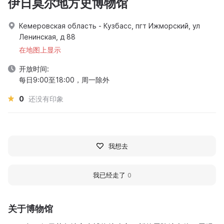
伊日莫尔地方史博物馆
Кемеровская область - Кузбасс, пгт Ижморский, ул
Ленинская, д 88
在地图上显示
开放时间:
每日9:00至18:00，周一除外
0
还没有印象
我想去
我已经走了
0
关于博物馆