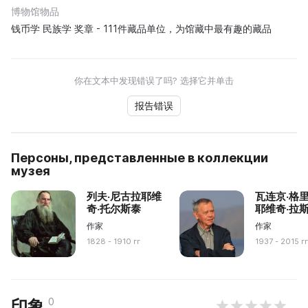
博物馆物品
钱币学 民族学 奖章 - 111件藏品单位，为馆藏中最有趣的藏品
你在文本中发现错误了吗? 选择它并单击
报告错误
Персоны, представленные в коллекции
музея
列夫·尼古拉耶维
瓦连京·格
奇·托尔斯泰
耶维奇·拉
作家
作家
1828 - 1910 гг
1937 - 2015 г
0
印象