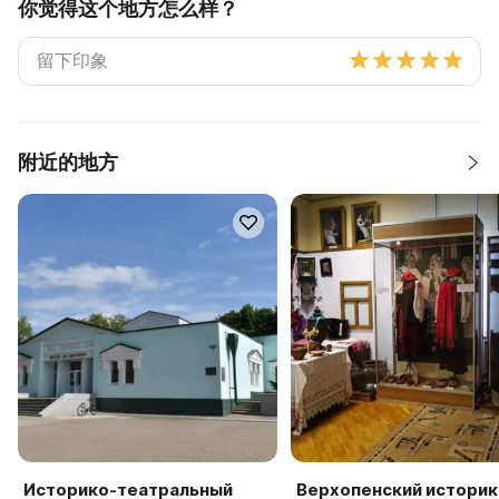
你觉得这个地方怎么样？
附近的地方
Историко-театральный
Верхопенский историк