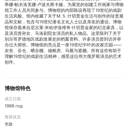
蒂娜·帕夫洛芙娜·卢波夫斯卡娅。为展览的创建工作画家与博物
馆工作人员共同参与。博物馆的内部陈设再现了19世纪的戏剧
生活风貌。馆内收藏了关于M. S. 什切普金生活与创作的珍贵展
品和文献，包含与19世纪著名文化人士以及亲友的通信。博物
馆保存着来自尼古莱·米哈伊洛维奇·什切普金家的纪念家具，以
及演员曾孙女、马洛剧院女演员的私人物品。这里陈列了关于
别尔哥罗德地区戏剧发展史的档案资料。许多演员曾到访并举
办过大师班。博物馆的亮点是一座19世纪中叶的农家庄园——
农舍、谷仓、晒谷棚、储粮房、马厩与遮棚。所有这些有助于
理解19世纪的戏剧生活精神，感受这位伟大俄罗斯演员的艺术
创作。
博物馆特色
成立日期
1988 год
预算状况
市政