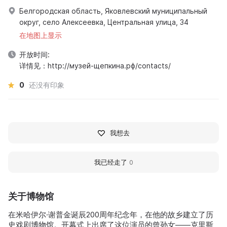
Белгородская область, Яковлевский муниципальный
округ, село Алексеевка, Центральная улица, 34
在地图上显示
开放时间:
详情见：http://музей-щепкина.рф/contacts/
0
还没有印象
我想去
我已经走了
0
关于博物馆
在米哈伊尔·谢普金诞辰200周年纪念年，在他的故乡建立了历
史戏剧博物馆。开幕式上出席了这位演员的曾孙女——克里斯