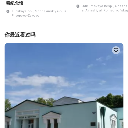
泰纪念馆
Udmurt·skaya Resp., Alnashski
s. Alnashi, ul. Komsomolʹskay
Tulʹskaya obl., Shchekinskiy r-n., s.
Pirogovo-Zykovo
你最近看过吗