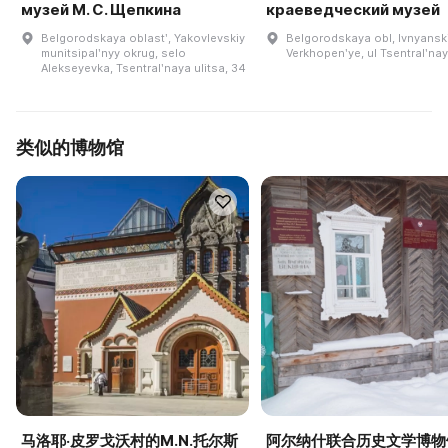
музей М. С. Щепкина
краеведческий музей
Belgorodskaya oblastʹ, Yakovlevskiy
Belgorodskaya obl, Ivnyanski
munitsipalʹnyy okrug, selo
Verkhopenʹye, ul Tsentralʹnay
Alekseyevka, Tsentralʹnaya ulitsa, 34
类似的博物馆
马洛耶·皮罗戈沃村的M.N.托尔斯
阿尔纳什联合历史文学博物