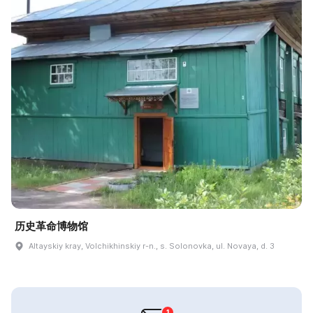
历史革命博物馆
Altayskiy kray, Volchikhinskiy r-n., s. Solonovka, ul. Novaya, d. 3