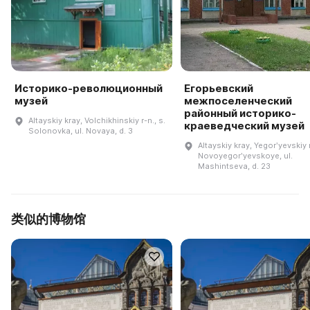
Историко-революционный
Егорьевский
музей
межпоселенческий
районный историко-
Altayskiy kray, Volchikhinskiy r-n., s.
краеведческий музей
Solonovka, ul. Novaya, d. 3
Altayskiy kray, Yegorʹyevskiy r
Novoyegorʹyevskoye, ul.
Mashintseva, d. 23
类似的博物馆