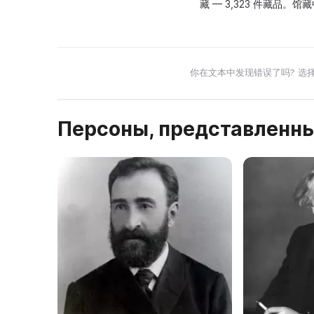
藏 — 3,323 件藏品。
你在文本中发现错误了吗? 选
Персоны, представленны