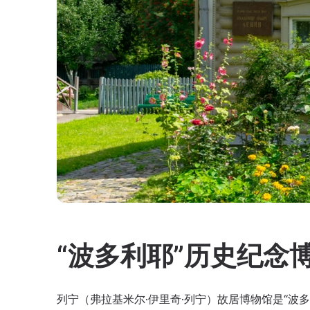
“波多利耶”历史纪念
列宁（弗拉基米尔·伊里奇·列宁）故居博物馆是“波多