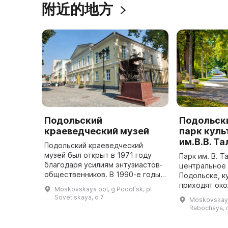
附近的地方
Подольский
Подольск
краеведческий музей
парк куль
им.В.В. Т
Подольский краеведческий
музей был открыт в 1971 году
Парк им. В. Т
благодаря усилиям энтузиастов-
центральное 
общественников. В 1990-е годы
Подольске, к
в музей передали уникальные
приходят око
Moskovskaya obl, g Podolʹsk, pl
археологические находки
в выходные -
Sovet·skaya, d 7
Moskovskaya 
предметов ІХ–ХІІ веков,
2011 года зд
Rabochaya, 
сделанные ...