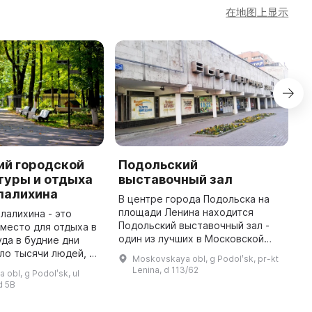
在地图上显示
ий городской
Подольский
И
туры и отдыха
выставочный зал
м
алалихина
з
В центре города Подольска на
площади Ленина находится
алалихина - это
Д
Подольский выставочный зал -
место для отдыха в
о
один из лучших в Московской
уда в будние дни
«
области. Общая площадь зала
ло тысячи людей, а
г
Moskovskaya obl, g Podolʹsk, pr-kt
составляет 2000 м2, а
 более 15 тысяч. С
р
Lenina, d 113/62
obl, g Podolʹsk, ul
экспозиционная - 1100 м2. В зале
есь установлены
з
d 5B
предус ...
новые стандарты для о ...
г