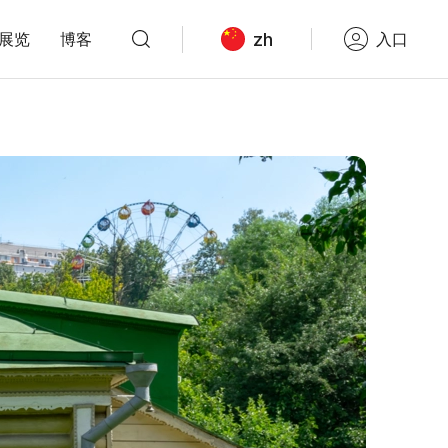
zh
展览
博客
入口