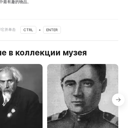
馆藏中最有趣的物品。
择它并单击
CTRL
+
ENTER
е в коллекции музея