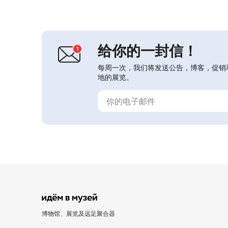
区覆盖了上世纪城市保存最完整的部
分。博物馆-保护区的工作结合了多种
方向：保护独特环境、理解列宁在世界
文化中的地位、把博物馆变成发展博物
馆职能的学校。参...
给你的一封信！
每周一次，我们将发送公告，博客，促销
地的展览。
博物馆、展览及远足聚合器