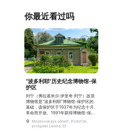
你最近看过吗
“波多利耶”历史纪念博物馆-保
护区
列宁（弗拉基米尔·伊里奇·列宁）故居
博物馆是“波多利耶”博物馆-保护区的
基础，该保护区于1937年为纪念十月
革命而开放。1991年获得博物馆-保护
区的地位。展览展示了19—20世纪波
Moskovskaya oblastʹ, Podolʹsk,
多尔斯克的历史、文化与生活，以及周
prospekt Lenina, 55
边地区珍贵的考古遗址。博物馆的保护