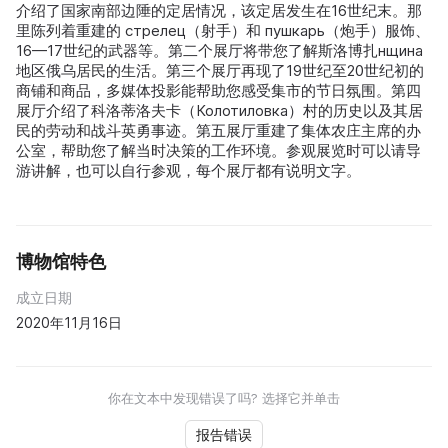
介绍了国家南部边陲的定居情况，该定居发生在16世纪末。那
里陈列着重建的 стрелец（射手）和 пушкарь（炮手）服饰、
16—17世纪的武器等。第二个展厅将带您了解斯洛博扎нщина
地区俄乌居民的生活。第三个展厅再现了19世纪至20世纪初的
商铺和商品，多媒体投影能帮助您感受集市的节日氛围。第四
展厅介绍了科洛蒂洛夫卡（Колотиловка）村的历史以及其居
民的劳动和战斗英勇事迹。第五展厅重建了集体农庄主席的办
公室，帮助您了解当时决策的工作环境。参观展览时可以请导
游讲解，也可以自行参观，每个展厅都有说明文字。
博物馆特色
成立日期
2020年11月16日
你在文本中发现错误了吗? 选择它并单击
报告错误