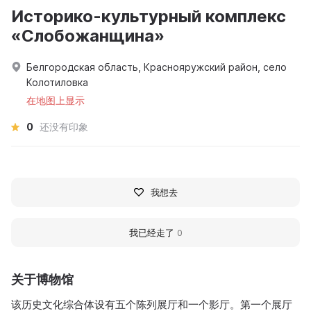
Историко-культурный комплекс
«Слобожанщина»
Белгородская область, Краснояружский район, село
Колотиловка
在地图上显示
0
还没有印象
我想去
我已经走了
0
关于博物馆
该历史文化综合体设有五个陈列展厅和一个影厅。第一个展厅