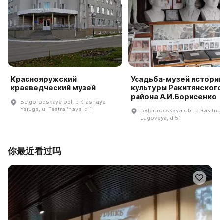
Краснояружский
Усадьба-музей истори
краеведческий музей
культуры Ракитянског
района А.И.Борисенко
Belgorodskaya obl, p Krasnaya
Yaruga, ul Teatralʹnaya, d 1
Belgorodskaya obl, p Rakitno
Lugovaya, d 51
你最近看过吗