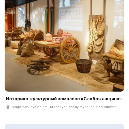
Историко-культурный комплекс «Слобожанщина»
Belgorodskaya oblastʹ, Krasnoyaruzhskiy rayon, selo Kolotilovka