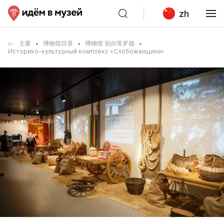
zh
主要
博物馆目录
博物馆 别尔哥罗德
Историко-культурный комплекс «Слобожанщина»