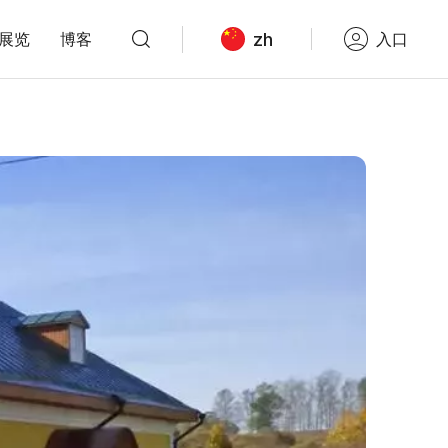
zh
展览
博客
入口