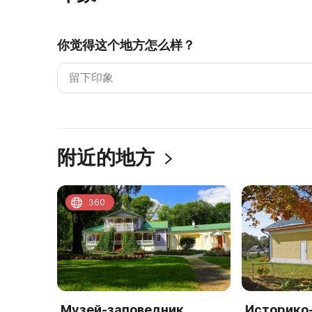
你觉得这个地方怎么样？
附近的地方
360
Музей-заповедник
Историко