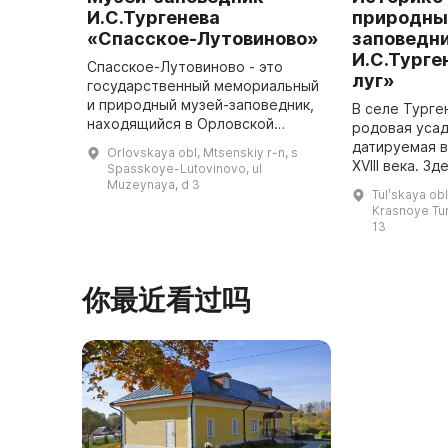
И.С.Тургенева
природны
«Спасское-Лутовиново»
заповедн
И.С.Турге
Спасское-Лутовиново - это
луг»
государственный мемориальный
и природный музей-заповедник,
В селе Турге
находящийся в Орловской
родовая усад
области, он был создан в 1922
датируемая 
Orlovskaya obl, Mtsenskiy r-n, s
году в честь Ивана Тургенева -
XVIII века. З
Spasskoye-Lutovinovo, ul
великого русского писателя. Ус
усадебный ко
Muzeynaya, d 3
Tulʹskaya obl
...
включающий п
Krasnoye Tur
века, церков
13
Пресвят ...
你最近看过吗