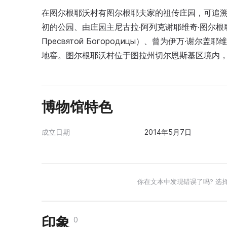
在图尔根耶沃村有图尔根耶夫家的祖传庄园，可追溯
初的公园、由庄园主尼古拉·阿列克谢耶维奇·图尔根耶夫于
Пресвятой Богородицы）、曾为伊万·
地窖。图尔根耶沃村位于图拉州切尔恩斯基区境内
博物馆特色
成立日期
2014年5月7日
你在文本中发现错误了吗? 选
印象
0