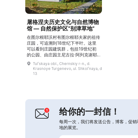
屠格涅夫历史文化与自然博物
馆 — 自然保护区“别津草地”
在图尔根耶沃村有图尔根耶夫家的祖传
庄园，可追溯到18世纪下半叶。这里
可以看到庄园建筑群，包括19世纪初
的公园、由庄园主尼古拉·阿列克谢耶
维奇·图尔根耶夫于1795年兴建的圣母
Tulʹskaya obl., Chernskiy r-n., d.
入庙教堂（Введение во храм
Krasnoye Turgenevo, ul. Shkolʹnaya, d
Пресвятой Богородицы）、曾为伊
13
万·谢尔盖耶维奇·屠格涅夫居住的旧造
纸厂建筑，以及马车棚、仆人房和地
窖。图尔根耶沃村位于图拉州切尔恩斯
基区境内，至今仍保存着对著名图...
给你的一封信！
每周一次，我们将发送公告，博客，促销
地的展览。