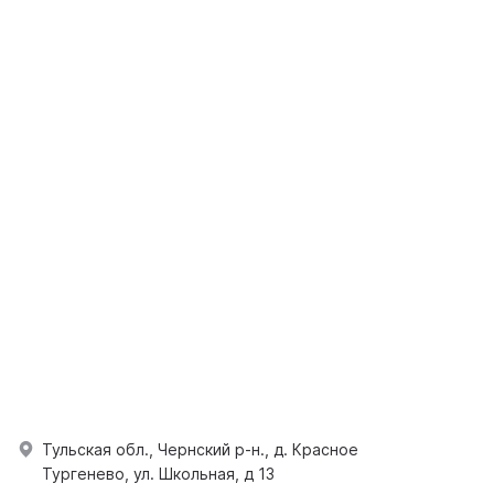
Тульская обл., Чернский р-н., д. Красное
Тургенево, ул. Школьная, д 13