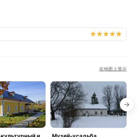
在地图上显示
-культурный и
Музей-усадьба
Ч