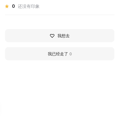
0
还没有印象
我想去
我已经走了
0
ернский районный
Chernsky District