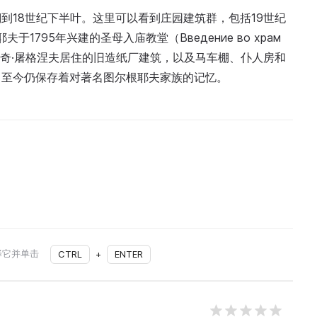
到18世纪下半叶。这里可以看到庄园建筑群，包括19世纪
1795年兴建的圣母入庙教堂（Введение во храм
谢尔盖耶维奇·屠格涅夫居住的旧造纸厂建筑，以及马车棚、仆人房和
，至今仍保存着对著名图尔根耶夫家族的记忆。
择它并单击
CTRL
+
ENTER