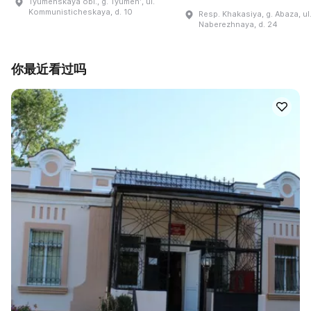
Tyumenskaya obl., g. Tyumenʹ, ul.
Kommunisticheskaya, d. 10
Resp. Khakasiya, g. Abaza, ul
Naberezhnaya, d. 24
你最近看过吗