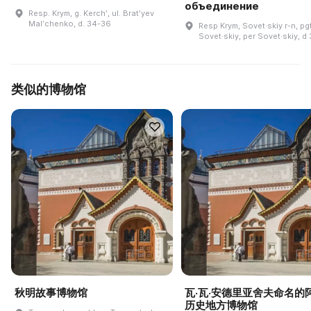
объединение
Resp. Krym, g. Kerchʹ, ul. Bratʹyev
Malʹchenko, d. 34-36
Resp Krym, Sovet·skiy r-n, pg
Sovet·skiy, per Sovet·skiy, d
类似的博物馆
秋明故事博物馆
瓦·瓦·安德里亚舍夫命名的
历史地方博物馆