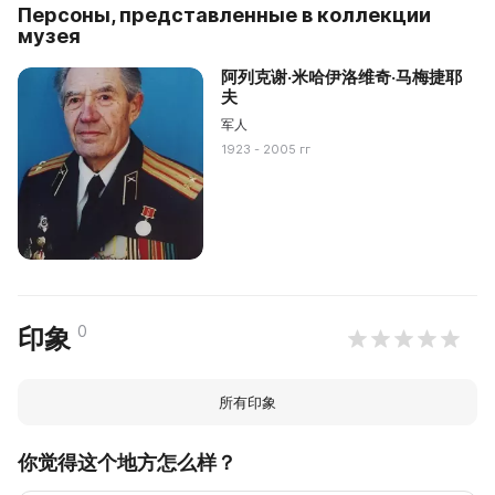
Персоны, представленные в коллекции
музея
阿列克谢·米哈伊洛维奇·马梅捷耶
夫
军人
1923 - 2005 гг
0
印象
所有印象
你觉得这个地方怎么样？