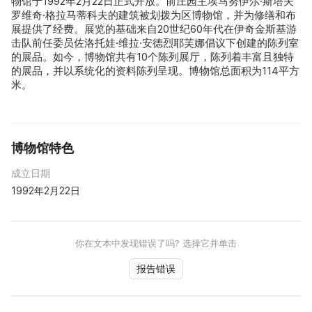
物馆于1992年2月22日正式开放。前庄园主埃马努伊尔·斯塔夫
罗维奇·格拉马蒂科夫的建筑被划拨为区博物馆，并为修缮和布
展提供了经费。展览的基础来自20世纪60年代在伊奇金斯基游
击队前任委员佐洛托娃·维拉·安德烈耶芙娜倡议下创建的陈列室
的展品。如今，博物馆共有10个陈列展厅，陈列着丰富且独特
的展品，并以系统化的资料陈列呈现。博物馆总面积为114平方
米。
博物馆特色
成立日期
1992年2月22日
你在文本中发现错误了吗? 选择它并单击
报告错误