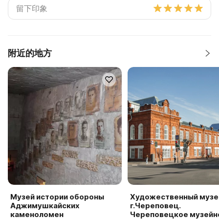
附近的地方
Музей истории обороны
Художественный музе
Аджимушкайских
г.Череповец.
каменоломен
Череповецкое музейн