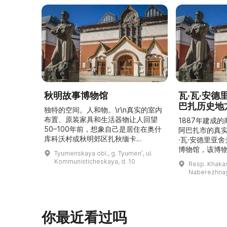
秋明故事博物馆
瓦·瓦·安
巴扎历史地
独特的空间。人和物。\r\n真实的室内
布置、原装家具和生活器物让人回望
1887年建成
50–100年前，想象自己是居住在奥什
阿巴扎市的真
库科沃村或秋明郊区扎秋缅卡
·瓦·安德里亚
（Затюменка）的一座小木屋的居
博物馆，该博物
Tyumenskaya obl., g. Tyumenʹ, ul.
民。\r\n\r\n博物馆的展览再现了我曾
卡斯共和国最佳
Kommunisticheskaya, d. 10
Resp. Khakasi
祖母安娜·科尔尼洛夫娜·奥什库科娃
的陈列以城市
Naberezhnay
（Анна Корниловна Ошкукова）一
–3世纪的历史
家的日常生活场景——她是一位“世代
具、青铜与银
为农”的农妇，其祖先在16世纪末是最
坚固的砖墙环
早从北德维纳（Северна ...
马厩。基普里
你最近看过吗