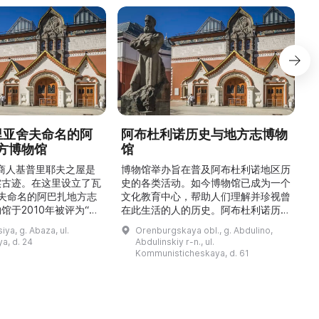
德里亚舍夫命名的阿
阿布杜利诺历史与地方志博物
方博物馆
馆
1
的商人基普里耶夫之屋是
博物馆举办旨在普及阿布杜利诺地区历
实古迹。在这里设立了瓦
史的各类活动。如今博物馆已成为一个
舍夫命名的阿巴扎地方志
文化教育中心，帮助人们理解并珍视曾
馆于2010年被评为“哈
在此生活的人的历史。阿布杜利诺历史
市级博物馆”。博物馆
与地方志博物馆于1966年在当地知名
ya, g. Abaza, ul.
Orenburgskaya obl., g. Abdulino,
及哈卡斯地区自公元前4
人士的倡议下创建。最初位于共产党街
a, d. 24
Abdulinskiy r-n., ul.
为主题，展出有箭头、刀
274号商人沃罗比约夫住宅附属建筑
Kommunisticheskaya, d. 61
质胸针、石磨等。庄园被
内。现址为共产党街61号。馆内常设
绕，院内有宽敞的谷仓和
展览包括“农民小屋”、“阿布杜利诺的
耶夫之屋是了解阿巴扎历
商人”、“战斗荣耀厅”和“阿布杜利诺：
史并度过难忘时光的绝佳场所。 ...
20世纪”。博物馆定期举办旨在推广阿
布杜利诺地区历史 ...