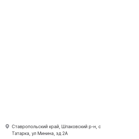
Ставропольский край, Шпаковский р-н, с
Татарка, ул Минина, зд 2А