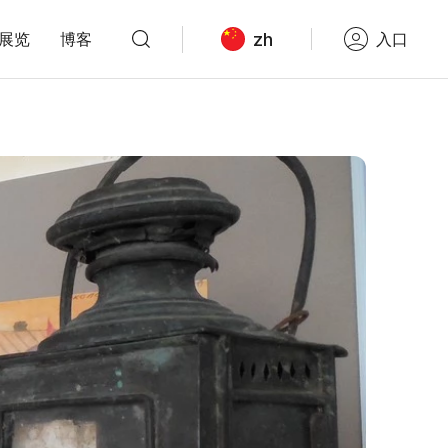
zh
展览
博客
入口