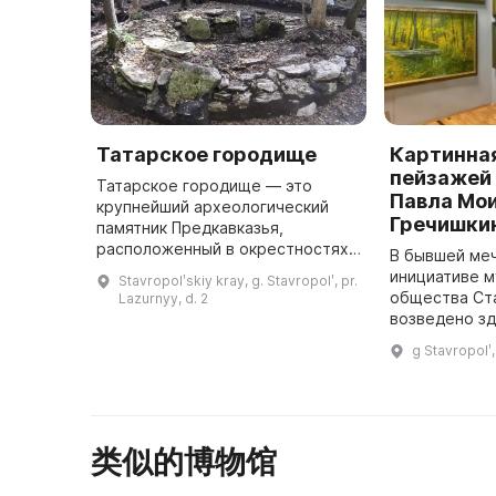
Татарское городище
Картинна
пейзажей
Татарское городище — это
Павла Мо
крупнейший археологический
Гречишки
памятник Предкавказья,
расположенный в окрестностях
В бывшей меч
г. Ставрополя. Здесь
инициативе м
Stavropolʹskiy kray, g. Stavropolʹ, pr.
сохранились остатки
общества Ст
Lazurnyy, d. 2
фортификационных и культурных
возведено зд
сооружений, систем дорог, ...
стало одним 
g Stavropolʹ
города. В 19
открыта карт
пейзажей з ...
类似的博物馆