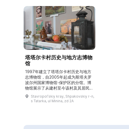
塔塔尔卡村历史与地方志博物
馆
1997年建立了塔塔尔卡村历史与地方
志博物馆，自2005年起成为斯塔夫罗
波尔州国家博物馆-保护区的分馆。博
物馆展示了从建村至今该村及其居民的
历史与文化。展品主要为民族志类，讲
Stavropolʹskiy kray, Shpakovskiy r-n,
述了19—20世纪塔塔尔卡村居民的生
s Tatarka, ul Minina, zd 2A
活与职业。参观者还可以看到重建的乡
村屋内局部、各种民族服饰、生活用
具、劳动工具和当地工匠的手工制品。
此外，博物馆还介绍了哥萨克人的复
兴。第二次世界大战（1941—1945