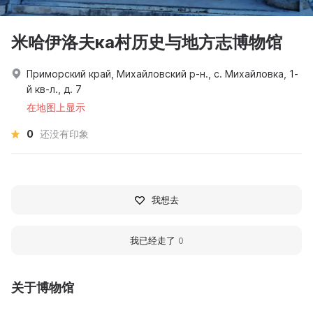
米哈伊洛夫ка村历史与地方志博物馆
Приморский край, Михайловский р-н., с. Михайловка, 1-
й кв-л., д. 7
在地图上显示
0
还没有印象
我想去
我已经走了
0
关于博物馆