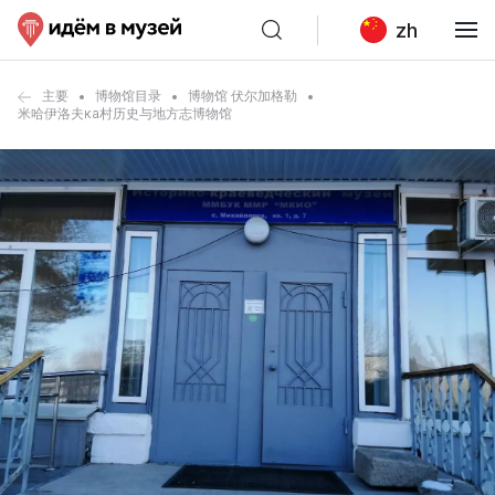
zh
主要
博物馆目录
博物馆 伏尔加格勒
米哈伊洛夫ка村历史与地方志博物馆