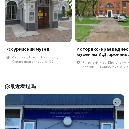
Уссурийский музей
Историко-краеведчес
музей им.И.Д. Бронник
Primorskiy kray, g. Ussuriysk, ul.
Krasnoznamennaya, d. 80
Primorskiy kray, Khorolʹskiy r-
Khorolʹ, ul. Leninskaya, d. 79
你最近看过吗