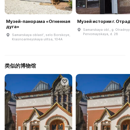
Музей-панорама «Огненная
Музей истории г. Отра
дуга»
Samarskaya obl., g. Otradnyy,
Pervomayskaya, d. 28
Samarskaya oblastʹ, selo Borskoye,
Krasnoarmeyskaya ulitsa, 104A
类似的博物馆