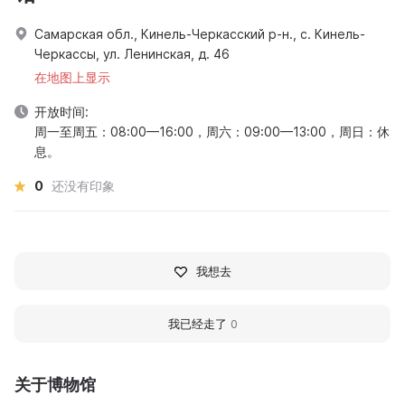
Самарская обл., Кинель-Черкасский р-н., с. Кинель-
Черкассы, ул. Ленинская, д. 46
在地图上显示
开放时间:
周一至周五：08:00—16:00，周六：09:00—13:00，周日：休
息。
0
还没有印象
我想去
我已经走了
0
关于博物馆