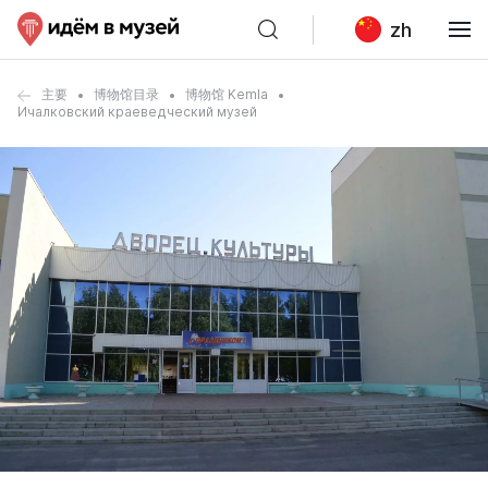
zh
主要
博物馆目录
博物馆 Kemla
Ичалковский краеведческий музей