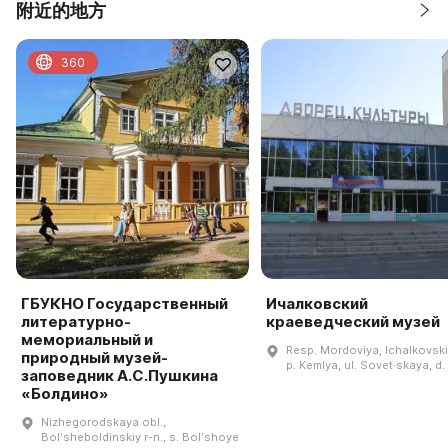
附近的地方
360
ГБУКНО Государственный
Ичалковский
литературно-
краеведческий музей
мемориальный и
Resp. Mordoviya, Ichalkovski
природный музей-
p. Kemlya, ul. Sovet·skaya, d.
заповедник А.С.Пушкина
«Болдино»
Nizhegorodskaya obl.,
Bolʹsheboldinskiy r-n., s. Bolʹshoye