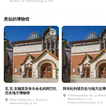
Boldino, ul. Pushkinskaya, d. 144
类似的博物馆
瓦·瓦·安德里亚舍夫命名的阿巴扎
阿布杜利诺历史与地方志博
历史地方博物馆
Orenburgskaya obl., g. Abdul
Abdulinskiy r-n., ul.
Resp. Khakasiya, g. Abaza, ul.
Kommunisticheskaya, d. 61
Naberezhnaya, d. 24