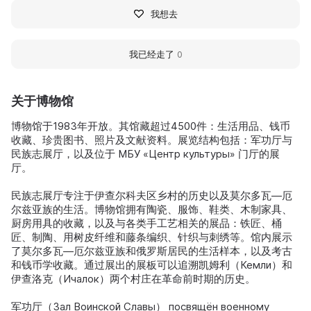
我想去
我已经走了
0
关于博物馆
博物馆于1983年开放。其馆藏超过4500件：生活用品、钱币
收藏、珍贵图书、照片及文献资料。展览结构包括：军功厅与
民族志展厅，以及位于 МБУ «Центр культуры» 门厅的展
厅。
民族志展厅专注于伊查尔科夫区乡村的历史以及莫尔多瓦—厄
尔兹亚族的生活。博物馆拥有陶瓷、服饰、鞋类、木制家具、
厨房用具的收藏，以及与各类手工艺相关的展品：铁匠、桶
匠、制陶、用树皮纤维和藤条编织、针织与刺绣等。馆内展示
了莫尔多瓦—厄尔兹亚族和俄罗斯居民的生活样本，以及考古
和钱币学收藏。通过展出的展板可以追溯凯姆利（Кемли）和
伊查洛克（Ичалок）两个村庄在革命前时期的历史。
军功厅（Зал Воинской Славы） посвящён военному