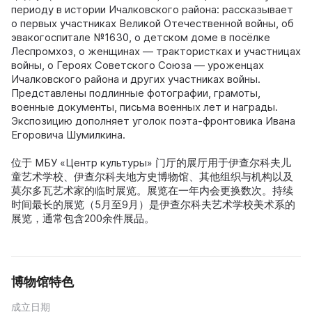
периоду в истории Ичалковского района: рассказывает
о первых участниках Великой Отечественной войны, об
эвакогоспитале №1630, о детском доме в посёлке
Леспромхоз, о женщинах — трактористках и участницах
войны, о Героях Советского Союза — уроженцах
Ичалковского района и других участниках войны.
Представлены подлинные фотографии, грамоты,
военные документы, письма военных лет и награды.
Экспозицию дополняет уголок поэта-фронтовика Ивана
Егоровича Шумилкина.
位于 МБУ «Центр культуры» 门厅的展厅用于伊查尔科夫儿
童艺术学校、伊查尔科夫地方史博物馆、其他组织与机构以及
莫尔多瓦艺术家的临时展览。展览在一年内会更换数次。持续
时间最长的展览（5月至9月）是伊查尔科夫艺术学校美术系的
展览，通常包含200余件展品。
博物馆特色
成立日期