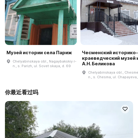
Музей истории села Париж
Чесменский историко-
краеведческий музей 
Chelyabinskaya obl., Nagaybakskiy r-
А.Н. Беликова
n., s. Parizh, ul. Sovet·skaya, d. 69
Chelyabinskaya obl., Chesme
n., s. Chesma, ul. Chapayeva,
你最近看过吗