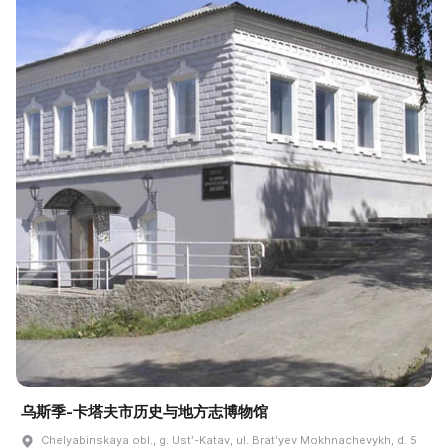
乌斯季-卡塔夫市历史与地方志博物馆
Chelyabinskaya obl., g. Ustʹ-Katav, ul. Bratʹyev Mokhnachevykh, d. 5