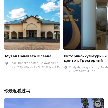
Музей Салавата Юлаева
Историко-культурный
центр г. Трехгорный
Resp. Bashkortostan, Salavat·skiy r-
n., s. Maloyaz, ul. Sovet·skaya, d. 61A
Chelyabinskaya obl., g. Trek
ul. Stroiteley, d. 14A
你最近看过吗