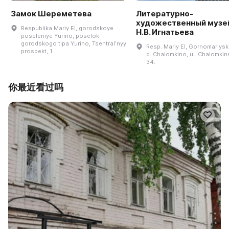
Замок Шереметева
Литературно-
художественный музей
Respublika Mariy El, gorodskoye
Н.В. Игнатьева
poseleniye Yurino, posëlok
gorodskogo tipa Yurino, Tsentralʹnyy
Resp. Mariy El, Gornomariyski
prospekt, 1
d. Chalomkino, ul. Chalomkin
34.
你最近看过吗