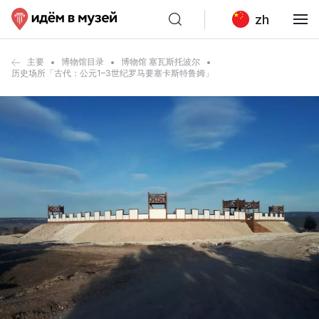
zh
主要
博物馆目录
博物馆 塞瓦斯托波尔
历史场所「古代：公元1–3世纪罗马要塞卡斯特鲁姆」