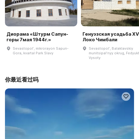
Диорама «Штурм Сапун-
Генуэзская усадьба XV
горы 7мая 1944г.»
Локо Чимбали
Sevastopolʹ, mikrorayon Sapun-
Sevastopolʹ, Balaklavskiy
Gora, kvartal Park Slavy
munitsipalʹnyy okrug, Fedyuk
Vysoty
你最近看过吗