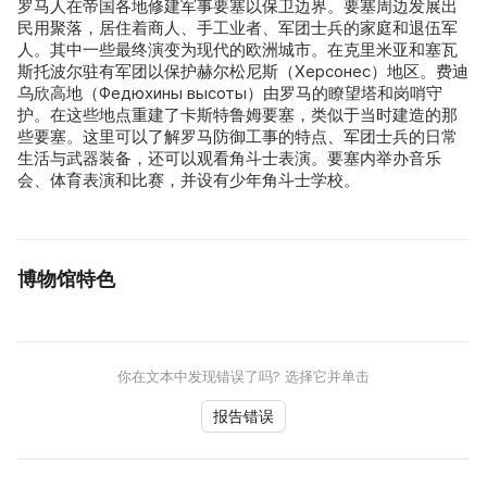
罗马人在帝国各地修建军事要塞以保卫边界。要塞周边发展出
民用聚落，居住着商人、手工业者、军团士兵的家庭和退伍军
人。其中一些最终演变为现代的欧洲城市。在克里米亚和塞瓦
斯托波尔驻有军团以保护赫尔松尼斯（Херсонес）地区。费迪
乌欣高地（Федюхины высоты）由罗马的瞭望塔和岗哨守
护。在这些地点重建了卡斯特鲁姆要塞，类似于当时建造的那
些要塞。这里可以了解罗马防御工事的特点、军团士兵的日常
生活与武器装备，还可以观看角斗士表演。要塞内举办音乐
会、体育表演和比赛，并设有少年角斗士学校。
博物馆特色
你在文本中发现错误了吗? 选择它并单击
报告错误