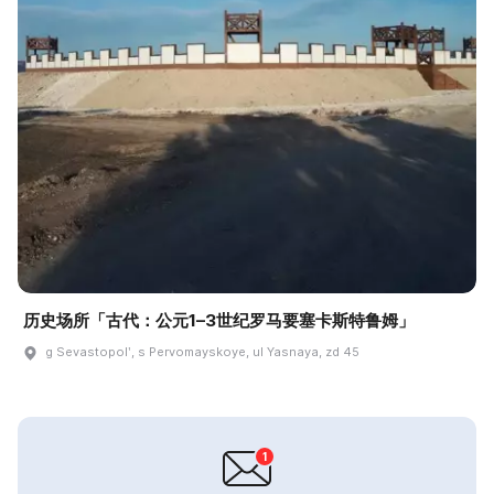
历史场所「古代：公元1–3世纪罗马要塞卡斯特鲁姆」
g Sevastopolʹ, s Pervomayskoye, ul Yasnaya, zd 45