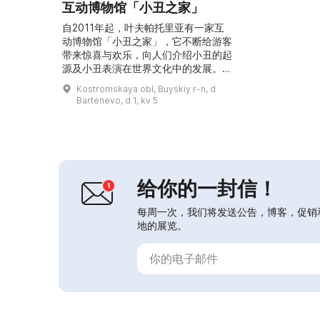
互动博物馆「小丑之家」
自2011年起，叶夫帕托里亚有一家互
动博物馆「小丑之家」，它不断给游客
带来惊喜与欢乐，向人们介绍小丑的起
源及小丑表演在世界文化中的发展。在
这里你不会看到“玻璃柜”里的陈列品，
Kostromskaya obl, Buyskiy r-n, d
而是能从热情的小丑及其助理那里接受
Bartenevo, d 1, kv 5
实践课程。例如，你可以学骑独轮车。
参观「小丑之家」是了解这种古怪而色
彩斑斓的艺术形式的绝佳方式。...
给你的一封信！
每周一次，我们将发送公告，博客，促销
地的展览。