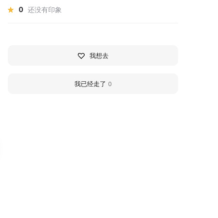
0
还没有印象
我想去
我已经走了
0
удиславский
Buysky Local History
раеведческий музей
Museum named after 
Olkhovik