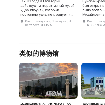
С 2011 года в Евпатории
Буйский крае
действует интерактивный музей
был открыт в
«Дом клоуна», который
было воплощ
постоянно удивляет, радует и
Михайловича
знакомит гостей с историей
работавшего
Kostromskaya obl, Buyskiy r-n, d
Kostromskaya
появления клоунов и развития
кондуктором 
Bartenevo, d 1, kv 5
n., ul. Karla 
клоунады в мировой культуре.
первого член
Здесь вы н ...
类似的博物馆
全俄展览中心（ВДНХ）的
阿尔泰州国立