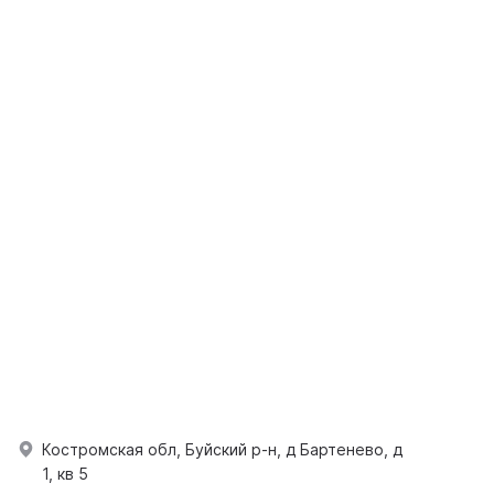
Костромская обл, Буйский р-н, д Бартенево, д
1, кв 5