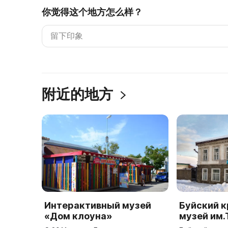
你觉得这个地方怎么样？
附近的地方
Интерактивный музей
Буйский 
«Дом клоуна»
музей им.