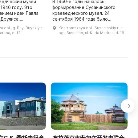
ведческий музей
В 1950-е годы началось
В
 1946 году. Это
формирование Сусанинского
С
ением идеи Павла
краеведческого музея. 24
м
 Друлиса,
сентября 1964 года было
и
 лесным
принято решение о создании
1
 obl., g. Buy, Buyskiy r-
Kostromskaya obl., Susaninskiy r-n.,
в лесничестве и
музея для увековечения памяти
К
Marksa, d. 12
pgt. Susanino, ul. Karla Marksa, d. 18
а от Буйского уезда
подвига Ивана Сусанина и
и
Костромского нау ...
воспитания населения ...
G.S.·季托夫纪念
布拉茨克市安加尔开发史联合