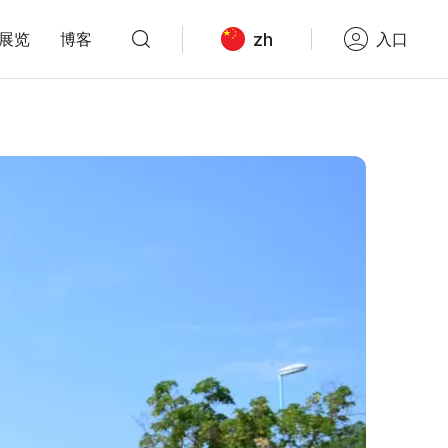
zh
展览
博客
入口