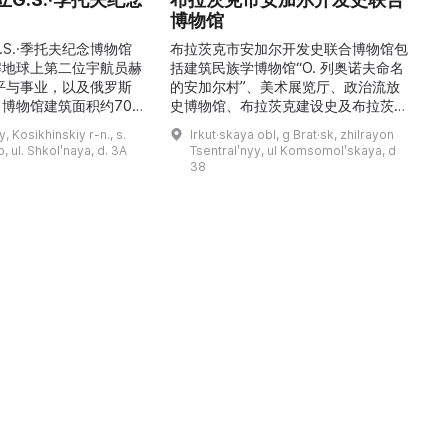
博物馆
\
稳
.S.·季托夫纪念博物馆
布拉茨克市安加尔开发史联合博物馆包
解地球上第二位宇航员赫
括建筑民族学博物馆“О. 列奥诺夫命名
平与事业，以及俄罗斯
的安加尔村”、美术展览厅、政治流放
博物馆建筑面积约700
史博物馆、布拉茨克建设史及布拉茨克
9000多件独特物品。
市史博物馆，以及设有学术图书馆的馆
y, Kosikhinskiy r-n., s.
Irkut·skaya obl, g Brat·sk, zhilrayon
.S.·季托夫的个人物品
藏部。博物馆的主要工作方向为科研、
 ul. Shkolʹnaya, d. 3A
Tsentralʹnyy, ul Komsomolʹskaya, d
带有宇航员签名的报纸、
利用馆藏创建展陈与展览、收集并对馆
38
模型、钱币与奖章收藏、
藏文物进行学术描述、编制与开展讲解
及L-29教练机和“联盟
活动，以及举办艺术沙龙、见面会与节
）”返回舱等展品。展览
庆活动。最有价值的收藏包括：埃文克
产航天的力量与荣耀，追
人的民族学资料及萨满教祭祀用品、
19—20 世纪的圣像与 ...