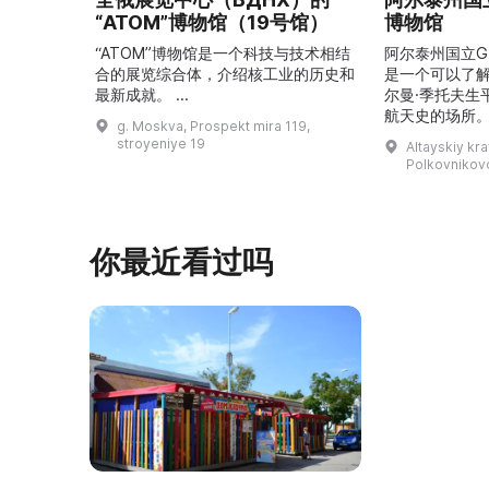
“ATOM”博物馆（19号馆）
博物馆
“ATOM”博物馆是一个科技与技术相结
阿尔泰州国立G
合的展览综合体，介绍核工业的历史和
是一个可以了
最新成就。 ...
尔曼·季托夫生
航天史的场所。
g. Moskva, Prospekt mira 119,
平方米，收藏有
stroyeniye 19
Altayskiy kra
这里可以看到G
Polkovnikovo,
收藏、照片、
航天器和卫星
宇航员食品，以
V（季托夫版本
你最近看过吗
让人感受到国
溯太空飞 ...