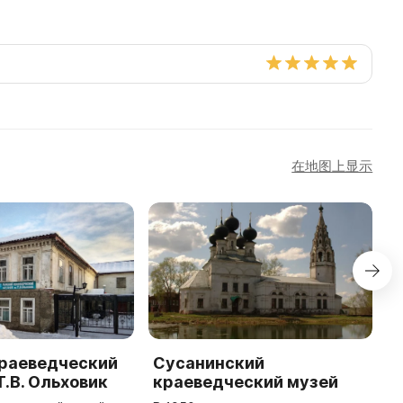
在地图上显示
краеведческий
Сусанинский
С
Т.В. Ольховик
краеведческий музей
к