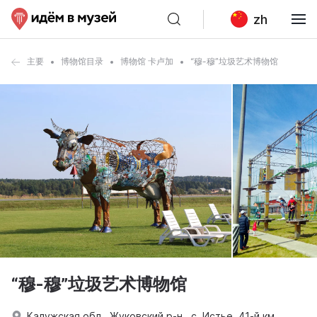
zh
主要
博物馆目录
博物馆 卡卢加
“穆-穆”垃圾艺术博物馆
“穆-穆”垃圾艺术博物馆
Калужская обл., Жуковский р-н., с. Истье, 41-й км