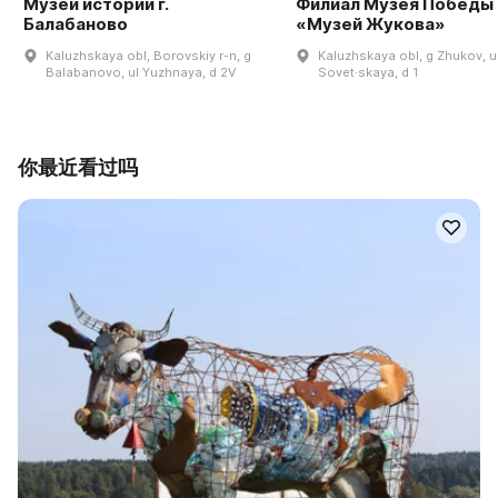
Музей истории г.
Филиал Музея Победы
Балабаново
«Музей Жукова»
Kaluzhskaya obl, Borovskiy r-n, g
Kaluzhskaya obl, g Zhukov, u
Balabanovo, ul Yuzhnaya, d 2V
Sovet·skaya, d 1
你最近看过吗