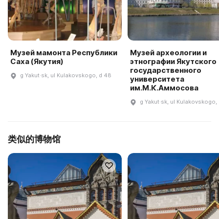
Музей мамонта Республики
Музей археологии и
Саха (Якутия)
этнографии Якутского
государственного
g Yakut·sk, ul Kulakovskogo, d 48
университета
им.М.К.Аммосова
g Yakut·sk, ul Kulakovskogo,
类似的博物馆